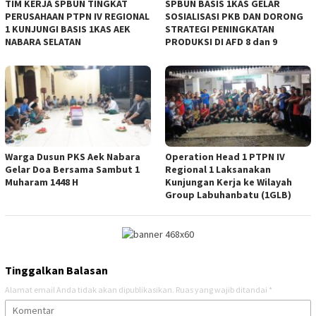
TIM KERJA SPBUN TINGKAT
‎SPBUN BASIS 1KAS GELAR
PERUSAHAAN PTPN IV REGIONAL
SOSIALISASI PKB DAN DORONG
1 KUNJUNGI BASIS 1KAS AEK
STRATEGI PENINGKATAN
NABARA SELATAN
PRODUKSI DI AFD 8 dan 9
‎Warga Dusun PKS Aek Nabara
Operation Head 1 PTPN IV
Gelar Doa Bersama Sambut 1
Regional 1 Laksanakan
Muharam 1448 H
Kunjungan Kerja ke Wilayah
Group Labuhanbatu (1GLB)
Tinggalkan Balasan
Alamat email Anda tidak akan dipublikasikan.
Ruas yang wajib ditandai
*