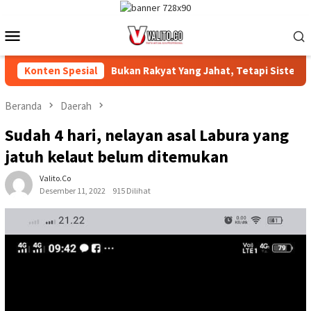
Loncat
ke
Menu
konten
Mobile
 ‎
Konten Spesial
Bukan Rakyat Yang Jahat, Tetapi Sistem yang Merampa
Beranda
Daerah
Sudah 4 hari, nelayan asal Labura yang
jatuh kelaut belum ditemukan
Valito.co
Desember 11, 2022
915 Dilihat