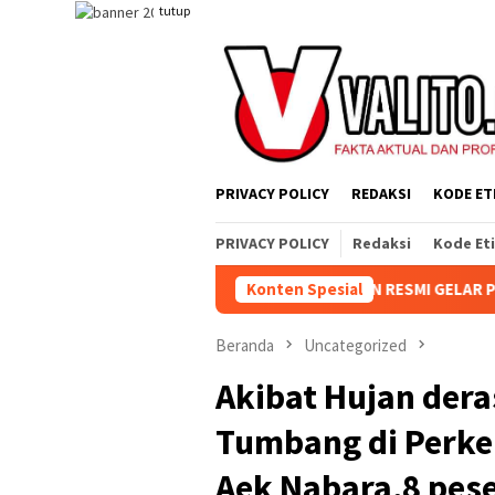
Loncat
tutup
ke
konten
PRIVACY POLICY
REDAKSI
KODE ET
PRIVACY POLICY
Redaksi
Kode Et
E-81, KEBUN AEK NABARA SELATAN RESMI GELAR PERTANDINGAN 
Konten Spesial
Beranda
Uncategorized
Akibat Hujan der
Tumbang di Perk
Aek Nabara,8 pes