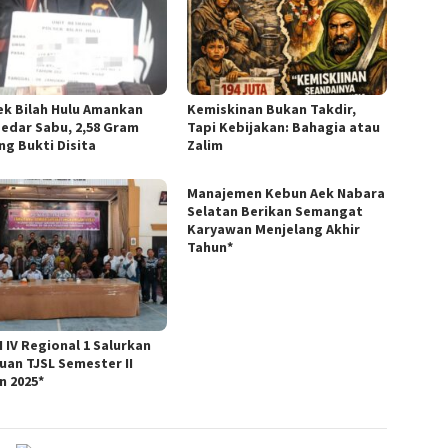
ek Bilah Hulu Amankan
Kemiskinan Bukan Takdir,
edar Sabu, 2,58 Gram
Tapi Kebijakan: Bahagia atau
ng Bukti Disita
Zalim
Manajemen Kebun Aek Nabara
Selatan Berikan Semangat
Karyawan Menjelang Akhir
Tahun*
 IV Regional 1 Salurkan
uan TJSL Semester II
n 2025*