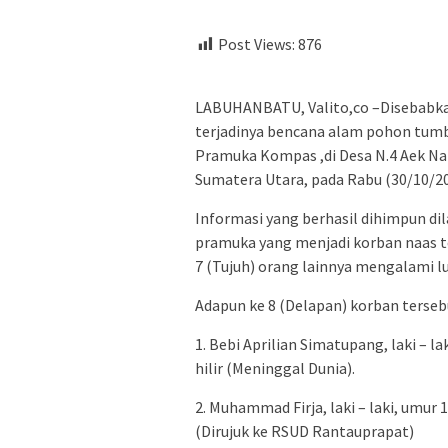
Post Views:
876
LABUHANBATU, Valito,co –Disebabka
terjadinya bencana alam pohon tu
Pramuka Kompas ,di Desa N.4 Aek Na
Sumatera Utara, pada Rabu (30/10/2
Informasi yang berhasil dihimpun di
pramuka yang menjadi korban naas te
7 (Tujuh) orang lainnya mengalami lu
Adapun ke 8 (Delapan) korban tersebu
1. Bebi Aprilian Simatupang, laki – l
hilir (Meninggal Dunia).
2. Muhammad Firja, laki – laki, umur 1
(Dirujuk ke RSUD Rantauprapat)