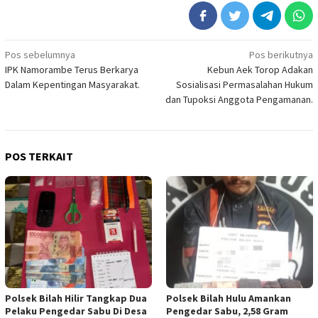
Navigasi
Pos sebelumnya
Pos berikutnya
IPK Namorambe Terus Berkarya
Kebun Aek Torop Adakan
pos
Dalam Kepentingan Masyarakat.
Sosialisasi Permasalahan Hukum
dan Tupoksi Anggota Pengamanan.
POS TERKAIT
Polsek Bilah Hilir Tangkap Dua
Polsek Bilah Hulu Amankan
Pelaku Pengedar Sabu Di Desa
Pengedar Sabu, 2,58 Gram