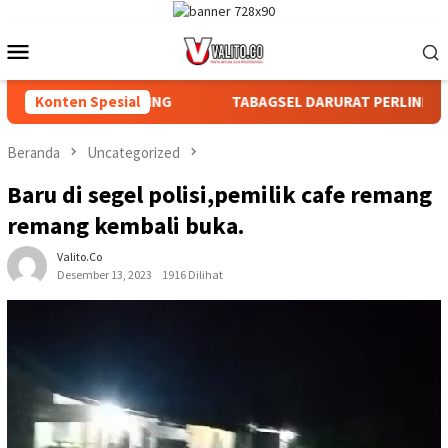
Loncat
ke
Menu
konten
Mobile
DAN AFDELING
Konten Spesial
TABAGSEL DARURAT PERLINDUNGAN TANAH
Beranda
Uncategorized
Baru di segel polisi,pemilik cafe remang
remang kembali buka.
Valito.co
Desember 13, 2023
1916 Dilihat