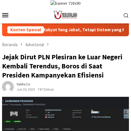
Loncat
ke
Menu
konten
Mobile
Bukan Rakyat Yang Jahat, Tetapi Sistem yang Merampas Tana
Konten Spesial
Beranda
Advetorial
Jejak Dirut PLN Plesiran ke Luar Negeri
Kembali Terendus, Boros di Saat
Presiden Kampanyekan Efisiensi
Valito.co
Juli 30, 2025
747 Dilihat