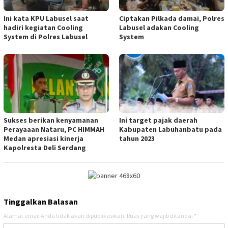
Ini kata KPU Labusel saat
Ciptakan Pilkada damai, Polres
hadiri kegiatan Cooling
Labusel adakan Cooling
System di Polres Labusel
System
Sukses berikan kenyamanan
Ini target pajak daerah
Perayaaan Nataru, PC HIMMAH
Kabupaten Labuhanbatu pada
Medan apresiasi kinerja
tahun 2023
Kapolresta Deli Serdang
Tinggalkan Balasan
Alamat email Anda tidak akan dipublikasikan.
Ruas yang wajib ditandai
*