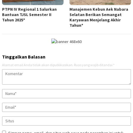
PTPN IV Regional 1 Salurkan
Manajemen Kebun Aek Nabara
Bantuan TJSL Semester II
Selatan Berikan Semangat
Tahun 2025*
Karyawan Menjelang Akhir
Tahun*
Tinggalkan Balasan
Alamat email Anda tidak akan dipublikasikan.
Ruas yang wajib ditandai
*
Simpan nama, email, dan situs web saya pada peramban ini untuk