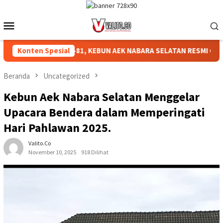
Loncat
ke
Menu
konten
Mobile
HUT RI KE-81, KEBUN AEK NABARA SELATAN RESMI GELAR PERTAN
Konten Spesial
Beranda
Uncategorized
‎Kebun Aek Nabara Selatan Menggelar
Upacara Bendera dalam Memperingati
Hari Pahlawan 2025.
Valito.co
November 10, 2025
918 Dilihat