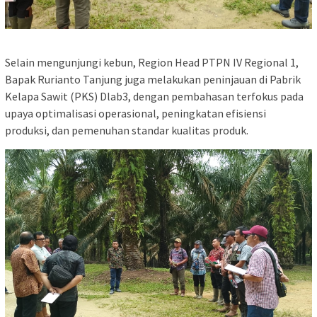
Selain mengunjungi kebun, Region Head PTPN IV Regional 1,
Bapak Rurianto Tanjung juga melakukan peninjauan di Pabrik
Kelapa Sawit (PKS) Dlab3, dengan pembahasan terfokus pada
upaya optimalisasi operasional, peningkatan efisiensi
produksi, dan pemenuhan standar kualitas produk.