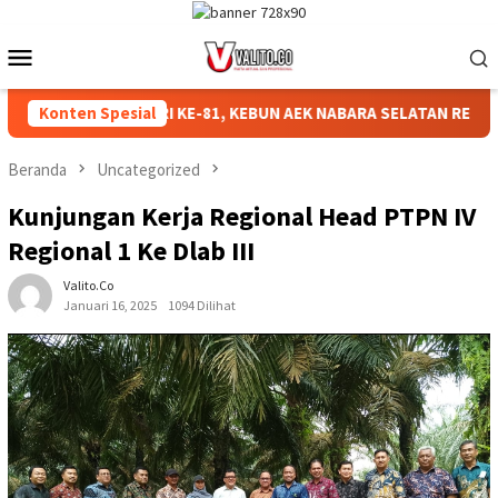
Loncat
ke
Menu
konten
Mobile
HKAN HUT RI KE-81, KEBUN AEK NABARA SELATAN RESMI GELAR 
Konten Spesial
Beranda
Uncategorized
Kunjungan Kerja Regional Head PTPN IV
Regional 1 Ke Dlab III
Valito.co
Januari 16, 2025
1094 Dilihat