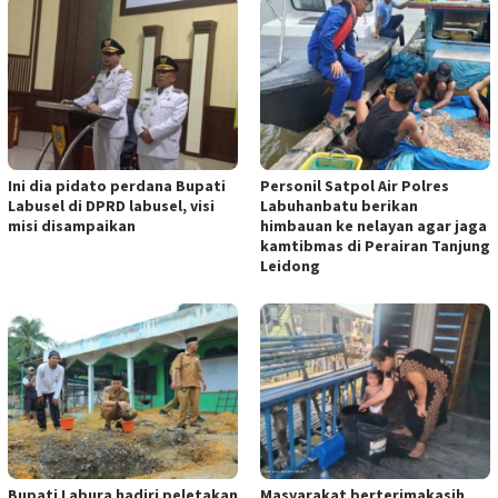
Ini dia pidato perdana Bupati
Personil Satpol Air Polres
Labusel di DPRD labusel, visi
Labuhanbatu berikan
misi disampaikan
himbauan ke nelayan agar jaga
kamtibmas di Perairan Tanjung
Leidong
Bupati Labura hadiri peletakan
Masyarakat berterimakasih