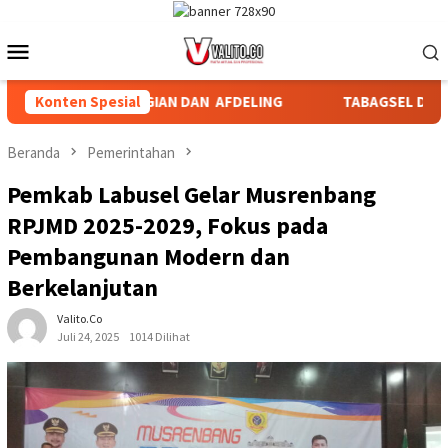
Loncat
ke
Menu
konten
Mobile
GA ANTAR BAGIAN DAN AFDELING
Konten Spesial
TABAGSEL DARURAT PER
Beranda
Pemerintahan
Pemkab Labusel Gelar Musrenbang
RPJMD 2025-2029, Fokus pada
Pembangunan Modern dan
Berkelanjutan
Valito.co
Juli 24, 2025
1014 Dilihat