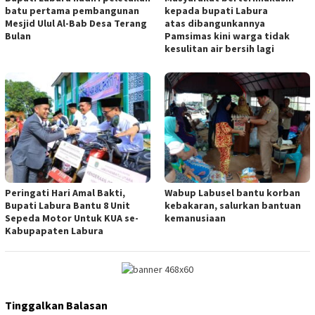
batu pertama pembangunan
kepada bupati Labura
Mesjid Ulul Al-Bab Desa Terang
atas dibangunkannya
Bulan
Pamsimas kini warga tidak
kesulitan air bersih lagi
Peringati Hari Amal Bakti,
Wabup Labusel bantu korban
Bupati Labura Bantu 8 Unit
kebakaran, salurkan bantuan
Sepeda Motor Untuk KUA se-
kemanusiaan
Kabupapaten Labura
Tinggalkan Balasan