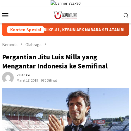
Loncat
ke
Menu
konten
Mobile
ERIAHKAN HUT RI KE-81, KEBUN AEK NABARA SELATAN RESMI GE
Konten Spesial
Beranda
Olahraga
Pergantian Jitu Luis Milla yang
Mengantar Indonesia ke Semifinal
Valito.co
Maret 17, 2019
970 Dilihat