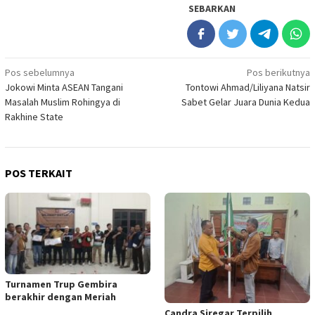
SEBARKAN
Navigasi
Pos sebelumnya
Pos berikutnya
Jokowi Minta ASEAN Tangani
Tontowi Ahmad/Liliyana Natsir
pos
Masalah Muslim Rohingya di
Sabet Gelar Juara Dunia Kedua
Rakhine State
POS TERKAIT
Turnamen Trup Gembira
berakhir dengan Meriah
Candra Siregar Terpilih