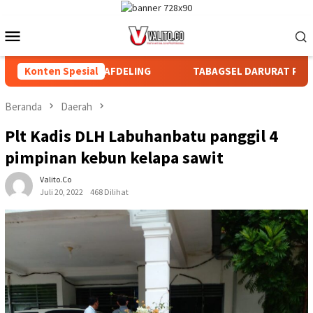
Loncat
ke
Menu
konten
Mobile
BAGIAN DAN AFDELING
Konten Spesial
TABAGSEL DARURAT PERLINDUNGA
Beranda
Daerah
Plt Kadis DLH Labuhanbatu panggil 4
pimpinan kebun kelapa sawit
Valito.co
Juli 20, 2022
468 Dilihat