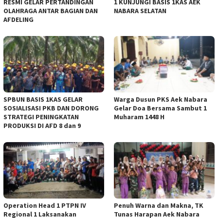
RESMI GELAR PERTANDINGAN
1 KUNJUNGI BASIS 1KAS AEK
OLAHRAGA ANTAR BAGIAN DAN
NABARA SELATAN
AFDELING
‎SPBUN BASIS 1KAS GELAR
‎Warga Dusun PKS Aek Nabara
SOSIALISASI PKB DAN DORONG
Gelar Doa Bersama Sambut 1
STRATEGI PENINGKATAN
Muharam 1448 H
PRODUKSI DI AFD 8 dan 9
Operation Head 1 PTPN IV
Penuh Warna dan Makna, TK
Regional 1 Laksanakan
Tunas Harapan Aek Nabara