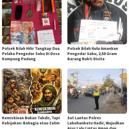
Polsek Bilah Hilir Tangkap Dua
Polsek Bilah Hulu Amankan
Pelaku Pengedar Sabu Di Desa
Pengedar Sabu, 2,58 Gram
Kampung Padang
Barang Bukti Disita
Kemiskinan Bukan Takdir, Tapi
Sat Lantas Polres
Kebijakan: Bahagia atau Zalim
Labuhanbatu Hadir, Wujudkan
Arus Lalu Lintas Aman dan