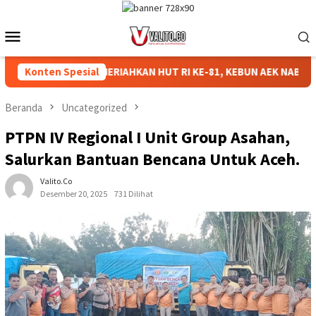
Loncat
ke
Menu
konten
Mobile
duksi
Konten Spesial
MERIAHKAN HUT RI KE-81, KEBUN AEK NABARA SEL
Beranda
Uncategorized
PTPN IV Regional I Unit Group Asahan,
Salurkan Bantuan Bencana Untuk Aceh.
Valito.co
Desember 20, 2025
731 Dilihat