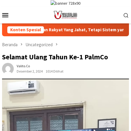
Loncat
ke
Menu
konten
Mobile
Konten Spesial
Bukan Rakyat Yang Jahat, Tetapi Sistem yang Merampas Ta
Beranda
Uncategorized
Selamat Ulang Tahun Ke-1 PalmCo
Valito.co
Desember 2, 2024
1014 Dilihat