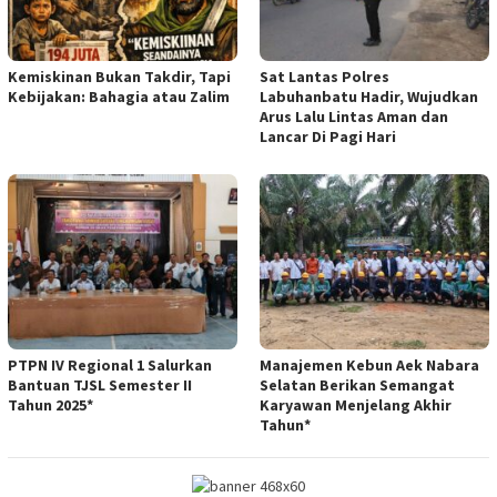
Kemiskinan Bukan Takdir, Tapi
Sat Lantas Polres
Kebijakan: Bahagia atau Zalim
Labuhanbatu Hadir, Wujudkan
Arus Lalu Lintas Aman dan
Lancar Di Pagi Hari
PTPN IV Regional 1 Salurkan
Manajemen Kebun Aek Nabara
Bantuan TJSL Semester II
Selatan Berikan Semangat
Tahun 2025*
Karyawan Menjelang Akhir
Tahun*