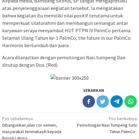
Kepada media, Bambang Sitorus, SP sangat mengapresiasi
atas penyelenggaraan kegiatan tersebut. Ia mengatakan
bahwa kegiatan itu memiliki nilai positif terutama untuk
memperkuat silaturahmi dan membangun semangat antar
karyawan seraya menyambut HUT PTPN IV PalmCo pertama.
Selamat Ulang Tahun ke-1 PalmCo, the future in our PalmCo.
Harmonis bertumbuh dan juara.
Acara dilanjutkan dengan pemotongan Nasi tumpeng Dan
ditutup dengan Doa. (Red)
SEBARKAN
Navigasi
Pos sebelumnya
Pos berikutnya
Dibangunkan jalan cor semen,
Pemotongan Nasi Tumpeng Satu
pos
masyarakat terimakasih kepada
Tahun PalmCo .
Bupati Labura