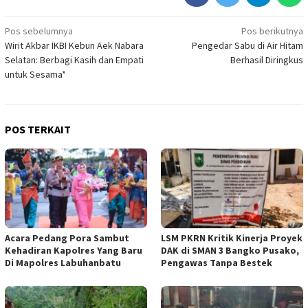
Navigasi
Pos sebelumnya
Pos berikutnya
Wirit Akbar IKBI Kebun Aek Nabara
Pengedar Sabu di Air Hitam
pos
Selatan: Berbagi Kasih dan Empati
Berhasil Diringkus
untuk Sesama*
POS TERKAIT
Acara Pedang Pora Sambut
LSM PKRN Kritik Kinerja Proyek
Kehadiran Kapolres Yang Baru
DAK di SMAN 3 Bangko Pusako,
Di Mapolres Labuhanbatu
Pengawas Tanpa Bestek