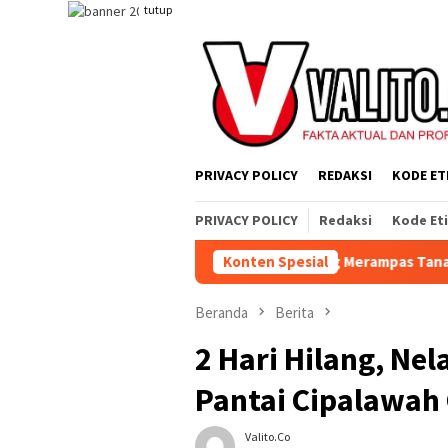
Loncat
tutup
ke
konten
PRIVACY POLICY
REDAKSI
KODE ET
PRIVACY POLICY
Redaksi
Kode Et
at Yang Jahat, Tetapi Sistem yang Merampas Tanah Dan Alat Pro
Konten Spesial
Beranda
Berita
2 Hari Hilang, N
Pantai Cipalawah
Valito.co