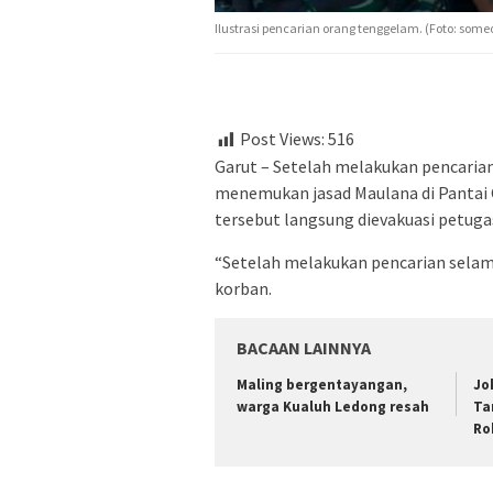
Ilustrasi pencarian orang tenggelam. (Foto: some
Post Views:
516
Garut – Setelah melakukan pencarian
menemukan jasad Maulana di Pantai 
tersebut langsung dievakuasi petuga
“Setelah melakukan pencarian sela
korban.
BACAAN LAINNYA
Maling bergentayangan,
Jo
warga Kualuh Ledong resah
Ta
Ro