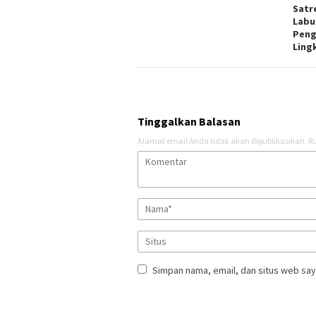
Satr
Labu
Peng
Ling
Tinggalkan Balasan
Alamat email Anda tidak akan dipublikasikan.
Ru
Simpan nama, email, dan situs web say