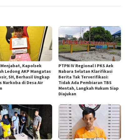
 Menjabat, Kapolsek
PTPN IV Regional I PKS Aek
uh Ledong AKP Mangatas
Nabara Selatan Klarifikasi
sir, SH, Berhasil Ungkap
Berita Tak Terverifikasi:
s Narkoba di Desa Air
Tidak Ada Pembiaran TBS
m
Mentah, Langkah Hukum Siap
Diajukan