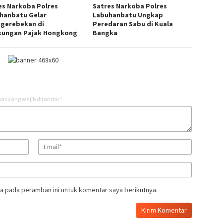
es Narkoba Polres
Satres Narkoba Polres
hanbatu Gelar
Labuhanbatu Ungkap
gerebekan di
Peredaran Sabu di Kuala
kungan Pajak Hongkong
Bangka
as yang wajib ditandai
*
a pada peramban ini untuk komentar saya berikutnya.