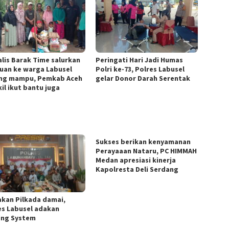
alis Barak Time salurkan
Peringati Hari Jadi Humas
uan ke warga Labusel
Polri ke-73, Polres Labusel
ng mampu, Pemkab Aceh
gelar Donor Darah Serentak
il ikut bantu juga
Sukses berikan kenyamanan
Perayaaan Nataru, PC HIMMAH
Medan apresiasi kinerja
Kapolresta Deli Serdang
akan Pilkada damai,
es Labusel adakan
ing System