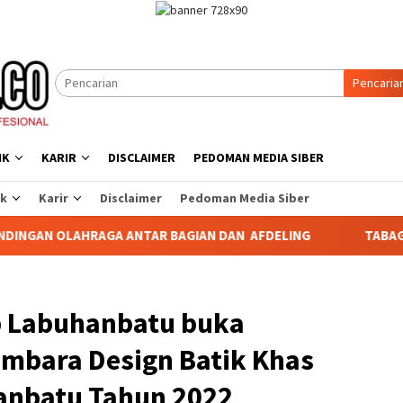
Pencaria
IK
KARIR
DISCLAIMER
PEDOMAN MEDIA SIBER
ik
Karir
Disclaimer
Pedoman Media Siber
GA ANTAR BAGIAN DAN AFDELING
TABAGSEL DARURAT PER
ab Labuhanbatu buka
mbara Design Batik Khas
anbatu Tahun 2022