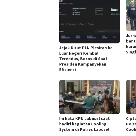
Jurn
bant
kura
Jejak Dirut PLN Plesiran ke
Singk
Luar Negeri Kembali
Terendus, Boros di Saat
Presiden Kampanyekan
Efisiensi
Ini kata KPU Labusel saat
Cipt
hadiri kegiatan Cooling
Polr
System di Polres Labusel
Cool