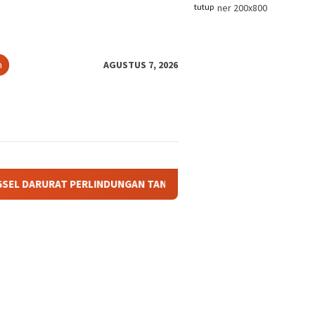
tutup
n
AGUSTUS 7, 2026
LINDUNGAN TANAH ADAT: KETIKA TANAH LELUHUR TAK PUNYA P