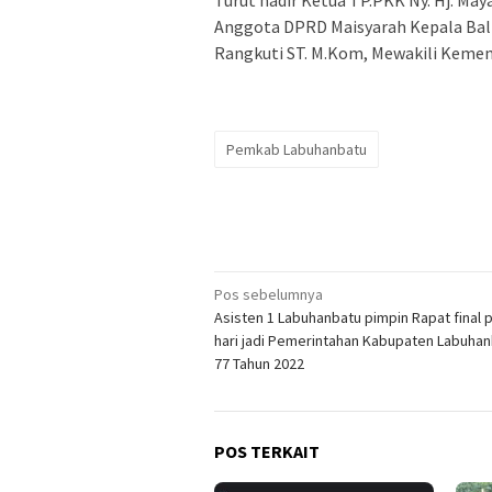
Turut hadir Ketua TP.PKK Ny. Hj. May
Anggota DPRD Maisyarah Kepala Balit
Rangkuti ST. M.Kom, Mewakili Kemena
Pemkab Labuhanbatu
Navigasi
Pos sebelumnya
Asisten 1 Labuhanbatu pimpin Rapat final 
pos
hari jadi Pemerintahan Kabupaten Labuhan
77 Tahun 2022
POS TERKAIT