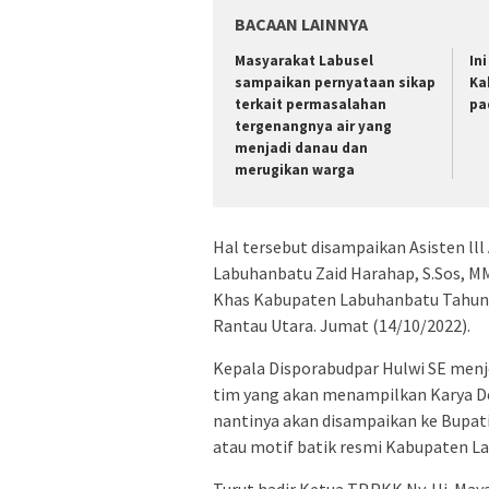
BACAAN LAINNYA
Masyarakat Labusel
In
sampaikan pernyataan sikap
Ka
terkait permasalahan
pa
tergenangnya air yang
menjadi danau dan
merugikan warga
Hal tersebut disampaikan Asisten l
Labuhanbatu Zaid Harahap, S.Sos, 
Khas Kabupaten Labuhanbatu Tahun 2
Rantau Utara. Jumat (14/10/2022).
Kepala Disporabudpar Hulwi SE menjel
tim yang akan menampilkan Karya Desi
nantinya akan disampaikan ke Bupati
atau motif batik resmi Kabupaten L