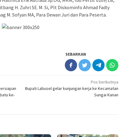
a Hasmita Erik Adtrada Sp.OG, MKM, Ibu Persit 0209/LB,
bang H. Zuhri SE. M. Si, Plt Diskominfo Ahmad Fadly
g M. Sofyan MA, Para Dewan Juri dan Para Peserta.
SEBARKAN
Pos berikutnya
persiapan
Bupati Labusel gelar kunjungan kerja ke Kecamatan
batu ke-
Sungai Kanan