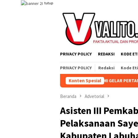
Loncat
tutup
ke
konten
PRIVACY POLICY
REDAKSI
KODE ET
PRIVACY POLICY
Redaksi
Kode Et
KEBUN AEK NABARA SELATAN RESMI GELAR PERTANDINGAN OLAHRA
Konten Spesial
Beranda
Advetorial
Asisten III Pemk
Pelaksanaan Saye
Kabupaten Labuh