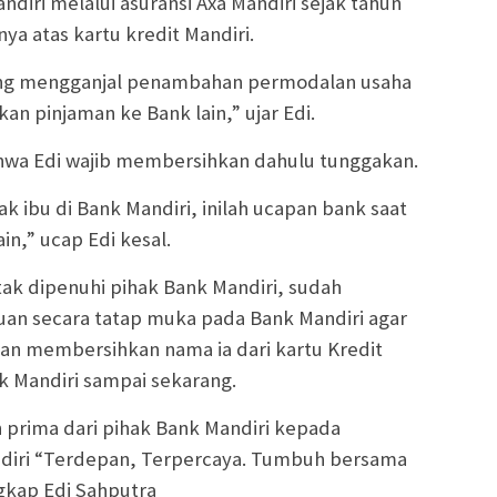
ndiri melalui asuransi Axa Mandiri sejak tahun
a atas kartu kredit Mandiri.
 yang mengganjal penambahan permodalan usaha
ukan pinjaman ke Bank lain,” ujar Edi.
hwa Edi wajib membersihkan dahulu tunggakan.
 ibu di Bank Mandiri, inilah ucapan bank saat
in,” ucap Edi kesal.
 tak dipenuhi pihak Bank Mandiri, sudah
uan secara tatap muka pada Bank Mandiri agar
an membersihkan nama ia dari kartu Kredit
nk Mandiri sampai sekarang.
 prima dari pihak Bank Mandiri kepada
diri “Terdepan, Terpercaya. Tumbuh bersama
gkap Edi Sahputra