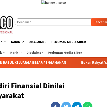
Pencaria
IK
KARIR
DISCLAIMER
PEDOMAN MEDIA SIBER
ik
Karir
Disclaimer
Pedoman Media Siber
ENGAMANAN ‎
Bukan Rakyat Yang Jahat, Tetapi Sistem ya
ri Finansial Dinilai
yarakat