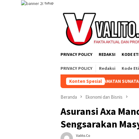
Loncat
tutup
ke
konten
PRIVACY POLICY
REDAKSI
KODE ET
PRIVACY POLICY
Redaksi
Kode Et
URAHMI DI ACARA SELAMATAN SUNATAN RASUL KELUARGA BESAR P
Konten Spesial
Beranda
Ekonomi dan Bisnis
Asuransi Axa Mandi
Sengsarakan Mas
Valito.co