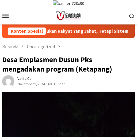
Loncat
ke
Menu
konten
Mobile
Bukan Rakyat Yang Jahat, Tetapi Sistem yang Merampas Tan
Konten Spesial
Beranda
Uncategorized
Desa Emplasmen Dusun Pks
mengadakan program (Ketapang)
Valito.co
November 9, 2024
693 Dilihat