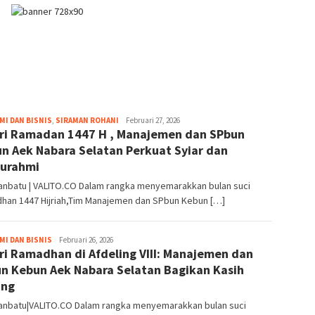
valito.co
I DAN BISNIS
,
SIRAMAN ROHANI
Februari 27, 2026
ri Ramadan 1447 H , Manajemen dan SPbun
n Aek Nabara Selatan Perkuat Syiar dan
turahmi
anbatu | VALITO.CO Dalam rangka menyemarakkan bulan suci
han 1447 Hijriah,Tim Manajemen dan SPbun Kebun […]
valito.co
I DAN BISNIS
Februari 26, 2026
ri Ramadhan di Afdeling VIII: Manajemen dan
n Kebun Aek Nabara Selatan Bagikan Kasih
ang
anbatu|VALITO.CO Dalam rangka menyemarakkan bulan suci