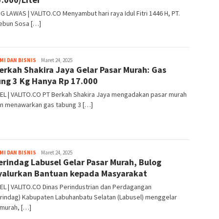
 LAWAS | VALITO.CO Menyambut hari raya Idul Fitri 1446 H, PT.
ebun Sosa […]
valito.co
I DAN BISNIS
Maret 24, 2025
erkah Shakira Jaya Gelar Pasar Murah: Gas
ng 3 Kg Hanya Rp 17.000
EL | VALITO.CO PT Berkah Shakira Jaya mengadakan pasar murah
n menawarkan gas tabung 3 […]
valito.co
I DAN BISNIS
Maret 24, 2025
erindag Labusel Gelar Pasar Murah, Bulog
alurkan Bantuan kepada Masyarakat
L | VALITO.CO Dinas Perindustrian dan Perdagangan
erindag) Kabupaten Labuhanbatu Selatan (Labusel) menggelar
 murah, […]