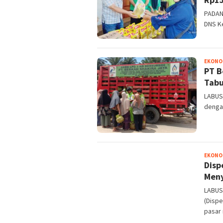
PADANG
DNS K
EKONOM
PT B
Tabu
LABUS
denga
EKONOM
Disp
Meny
LABUSE
(Disp
pasar