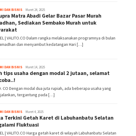
valito.co
I DAN BISNIS
Maret 24, 2025
upra Matra Abadi Gelar Bazar Pasar Murah
dhan, Sediakan Sembako Murah untuk
arakat
EL | VALITO.CO Dalam rangka melaksanakan programnya di bulan
Ramadhan dan menyambut kedatangan Hari […]
valito.co
I DAN BISNIS
Maret 14, 2025
ah tips usaha dengan modal 2 jutaan, selamat
oba..!
. CO Dengan modal dua juta rupiah, ada beberapa usaha yang
ijalankan, tergantung pada […]
valito.co
I DAN BISNIS
Maret 4, 2025
a Terkini Getah Karet di Labuhanbatu Selatan
alami Fluktuasi
L | VALITO.CO Harga getah karet di wilayah Labuhanbatu Selatan