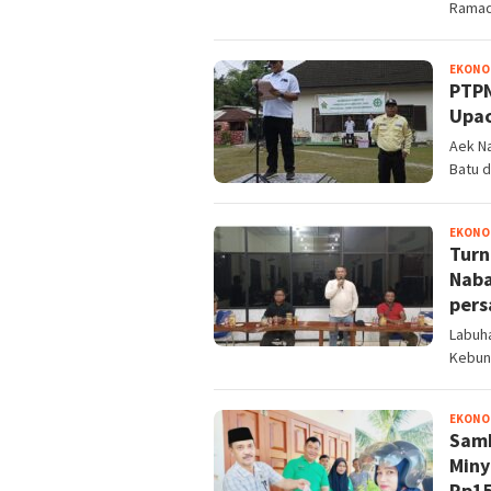
Ramadh
EKONOM
PTPN
Upac
Aek Na
Batu 
EKONOM
‎Tur
Naba
pers
Labuha
Kebun
EKONOM
Samb
Miny
Rp15