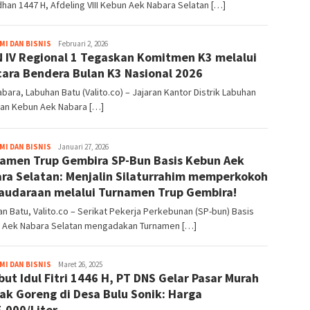
an 1447 H, Afdeling VIII Kebun Aek Nabara Selatan […]
valito.co
I DAN BISNIS
Februari 2, 2026
 IV Regional 1 Tegaskan Komitmen K3 melalui
ara Bendera Bulan K3 Nasional 2026
bara, Labuhan Batu (Valito.co) – Jajaran Kantor Distrik Labuhan
dan Kebun Aek Nabara […]
valito.co
I DAN BISNIS
Januari 27, 2026
namen Trup Gembira SP-Bun Basis Kebun Aek
ra Selatan: Menjalin Silaturrahim memperkokoh
audaraan melalui Turnamen Trup Gembira!
n Batu, Valito.co – Serikat Pekerja Perkebunan (SP-bun) Basis
 Aek Nabara Selatan mengadakan Turnamen […]
valito.co
I DAN BISNIS
Maret 26, 2025
ut Idul Fitri 1446 H, PT DNS Gelar Pasar Murah
ak Goreng di Desa Bulu Sonik: Harga
.000/Liter