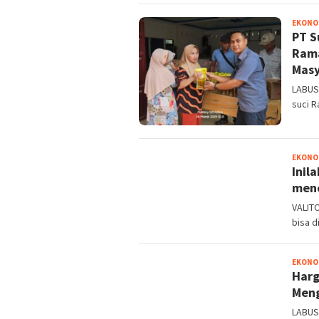
EKONOM
PT S
Rama
Masy
LABUS
suci 
EKONOM
Inil
menc
VALITO
bisa d
EKONOM
Harg
Meng
LABUSE