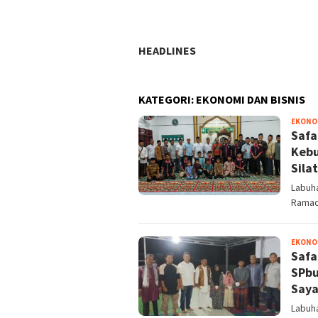
HEADLINES
KATEGORI:
EKONOMI DAN BISNIS
EKONOM
Safa
Kebu
Sila
Labuh
Ramad
EKONOM
Safa
SPbu
Say
Labuh