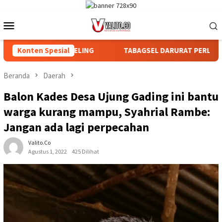
Loncat
ke
Menu
konten
Mobile
IAN DAN AFDELING
Konten Spesial
TABAGSEL DARURAT PERLINDUNGAN TA
Beranda
Daerah
Balon Kades Desa Ujung Gading ini bantu
warga kurang mampu, Syahrial Rambe:
Jangan ada lagi perpecahan
Valito.co
Agustus 1, 2022
425 Dilihat