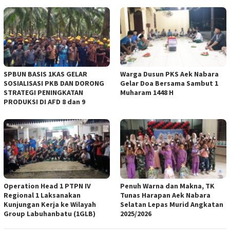
‎SPBUN BASIS 1KAS GELAR
‎Warga Dusun PKS Aek Nabara
SOSIALISASI PKB DAN DORONG
Gelar Doa Bersama Sambut 1
STRATEGI PENINGKATAN
Muharam 1448 H
PRODUKSI DI AFD 8 dan 9
Operation Head 1 PTPN IV
Penuh Warna dan Makna, TK
Regional 1 Laksanakan
Tunas Harapan Aek Nabara
Kunjungan Kerja ke Wilayah
Selatan Lepas Murid Angkatan
Group Labuhanbatu (1GLB)
2025/2026