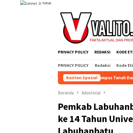
Loncat
tutup
ke
konten
PRIVACY POLICY
REDAKSI
KODE ET
PRIVACY POLICY
Redaksi
Kode Et
g Jahat, Tetapi Sistem yang Merampas Tanah Dan Alat Produksi
Konten Spesial
Beranda
Advetorial
Pemkab Labuhanb
ke 14 Tahun Unive
Labuhanbatu