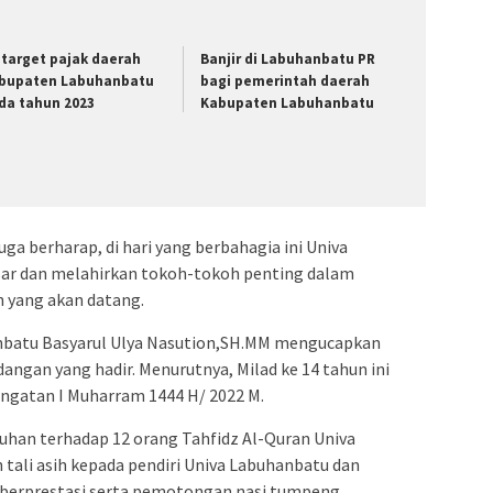
i target pajak daerah
Banjir di Labuhanbatu PR
bupaten Labuhanbatu
bagi pemerintah daerah
da tahun 2023
Kabupaten Labuhanbatu
ga berharap, di hari yang berbahagia ini Univa
ar dan melahirkan tokoh-tokoh penting dalam
 yang akan datang.
anbatu Basyarul Ulya Nasution,SH.MM mengucapkan
angan yang hadir. Menurutnya, Milad ke 14 tahun ini
ringatan I Muharram 1444 H/ 2022 M.
uhan terhadap 12 orang Tahfidz Al-Quran Univa
tali asih kepada pendiri Univa Labuhanbatu dan
berprestasi serta pemotongan nasi tumpeng.