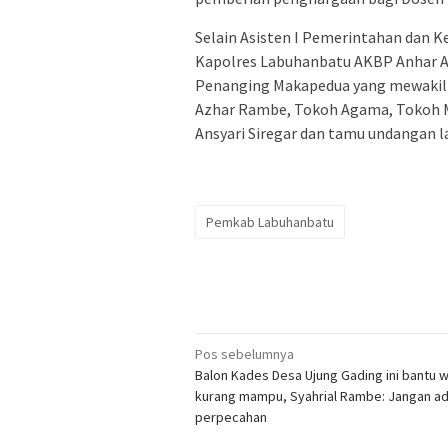
Selain Asisten I Pemerintahan dan K
Kapolres Labuhanbatu AKBP Anhar Arl
Penanging Makapedua yang mewakili
Azhar Rambe, Tokoh Agama, Tokoh 
Ansyari Siregar dan tamu undangan l
Pemkab Labuhanbatu
Navigasi
Pos sebelumnya
Balon Kades Desa Ujung Gading ini bantu 
pos
kurang mampu, Syahrial Rambe: Jangan ad
perpecahan