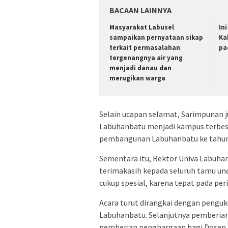
BACAAN LAINNYA
Masyarakat Labusel
In
sampaikan pernyataan sikap
Ka
terkait permasalahan
pa
tergenangnya air yang
menjadi danau dan
merugikan warga
Selain ucapan selamat, Sarimpunan ju
Labuhanbatu menjadi kampus terbes
pembangunan Labuhanbatu ke tahun
Sementara itu, Rektor Univa Labuh
terimakasih kepada seluruh tamu und
cukup spesial, karena tepat pada pe
Acara turut dirangkai dengan penguk
Labuhanbatu. Selanjutnya pemberian 
pemberian penghargaan bagi Dosen 