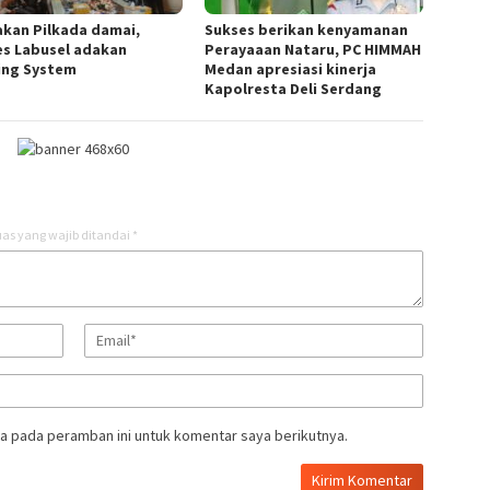
akan Pilkada damai,
Sukses berikan kenyamanan
es Labusel adakan
Perayaaan Nataru, PC HIMMAH
ing System
Medan apresiasi kinerja
Kapolresta Deli Serdang
as yang wajib ditandai
*
a pada peramban ini untuk komentar saya berikutnya.