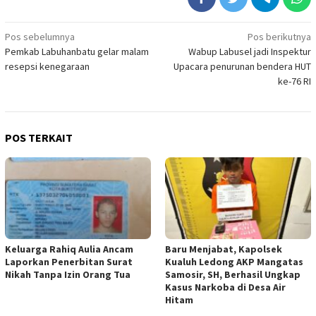
Navigasi
Pos sebelumnya
Pos berikutnya
Pemkab Labuhanbatu gelar malam
Wabup Labusel jadi Inspektur
pos
resepsi kenegaraan
Upacara penurunan bendera HUT
ke-76 RI
POS TERKAIT
Keluarga Rahiq Aulia Ancam
Baru Menjabat, Kapolsek
Laporkan Penerbitan Surat
Kualuh Ledong AKP Mangatas
Nikah Tanpa Izin Orang Tua
Samosir, SH, Berhasil Ungkap
Kasus Narkoba di Desa Air
Hitam