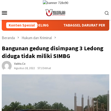
Loncat
ke
Menu
konten
Mobile
GIAN DAN AFDELING
Konten Spesial
TABAGSEL DARURAT PERLINDUNGAN T
Beranda
Hukum dan Kriminal
Bangunan gedung disimpang 3 Ledong
diduga tidak miliki SIMBG
Valito.co
Agustus 18, 2022
571 Dilihat