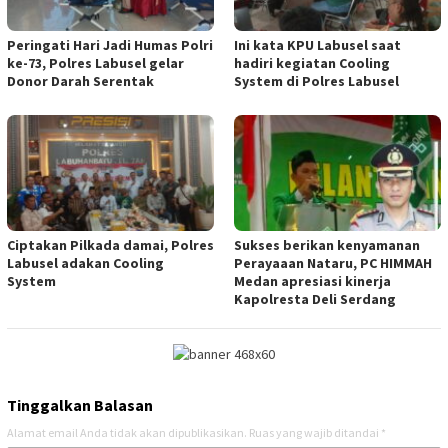
Peringati Hari Jadi Humas Polri
Ini kata KPU Labusel saat
ke-73, Polres Labusel gelar
hadiri kegiatan Cooling
Donor Darah Serentak
System di Polres Labusel
Ciptakan Pilkada damai, Polres
Sukses berikan kenyamanan
Labusel adakan Cooling
Perayaaan Nataru, PC HIMMAH
System
Medan apresiasi kinerja
Kapolresta Deli Serdang
Tinggalkan Balasan
Alamat email Anda tidak akan dipublikasikan.
Ruas yang wajib ditandai
*