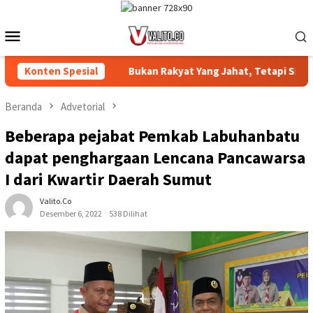
Loncat
ke
Menu
konten
Mobile
NGAMANAN ‎
Konten Spesial
Bukan Rakyat Yang Jahat, Tetapi Sistem yan
Beranda
Advetorial
Beberapa pejabat Pemkab Labuhanbatu
dapat penghargaan Lencana Pancawarsa
I dari Kwartir Daerah Sumut
Valito.co
Desember 6, 2022
538 Dilihat