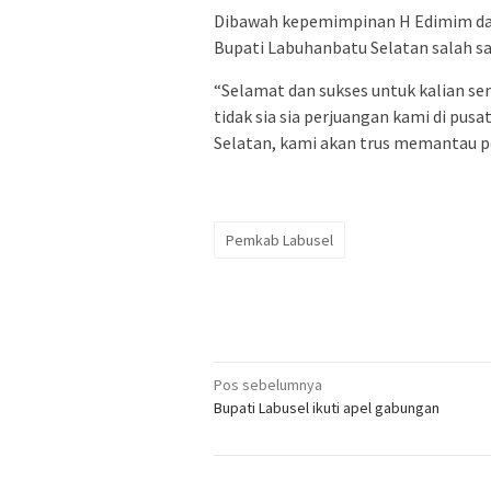
Dibawah kepemimpinan H Edimim dan 
Bupati Labuhanbatu Selatan salah sa
“Selamat dan sukses untuk kalian sem
tidak sia sia perjuangan kami di pus
Selatan, kami akan trus memantau p
Pemkab Labusel
Navigasi
Pos sebelumnya
Bupati Labusel ikuti apel gabungan
pos