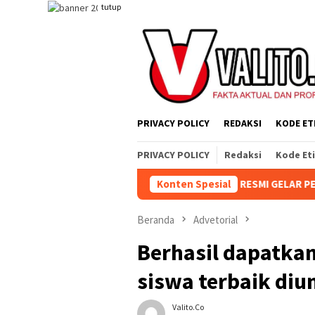
Loncat
tutup
ke
konten
PRIVACY POLICY
REDAKSI
KODE ET
PRIVACY POLICY
Redaksi
Kode Et
KE-81, KEBUN AEK NABARA SELATAN RESMI GELAR PERTANDINGAN 
Konten Spesial
Beranda
Advetorial
Berhasil dapatkan
siswa terbaik diu
Valito.co