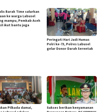
alis Barak Time salurkan
uan ke warga Labusel
ng mampu, Pemkab Aceh
il ikut bantu juga
Peringati Hari Jadi Humas
Polri ke-73, Polres Labusel
gelar Donor Darah Serentak
akan Pilkada damai,
Sukses berikan kenyamanan
es Labusel adakan
Perayaaan Nataru, PC HIMMAH