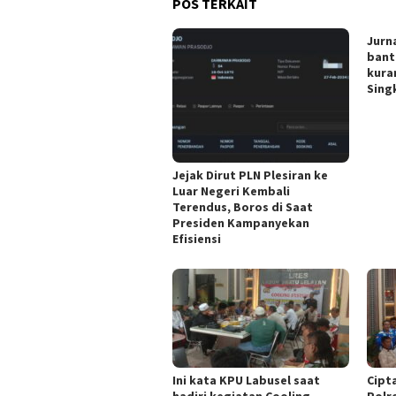
POS TERKAIT
Jurn
bant
kura
Singk
Jejak Dirut PLN Plesiran ke
Luar Negeri Kembali
Terendus, Boros di Saat
Presiden Kampanyekan
Efisiensi
Ini kata KPU Labusel saat
Cipt
hadiri kegiatan Cooling
Polr