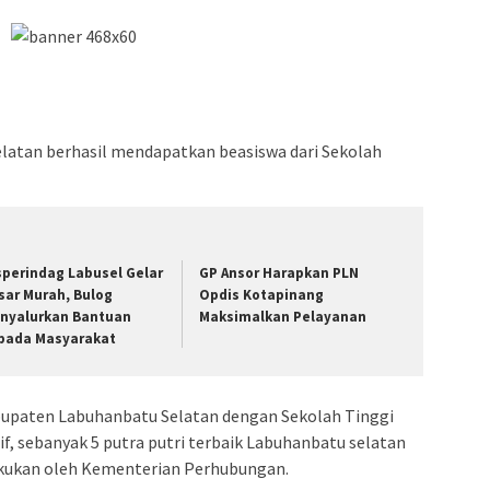
elatan berhasil mendapatkan beasiswa dari Sekolah
sperindag Labusel Gelar
GP Ansor Harapkan PLN
sar Murah, Bulog
Opdis Kotapinang
nyalurkan Bantuan
Maksimalkan Pelayanan
pada Masyarakat
bupaten Labuhanbatu Selatan dengan Sekolah Tinggi
if, sebanyak 5 putra putri terbaik Labuhanbatu selatan
 lakukan oleh Kementerian Perhubungan.