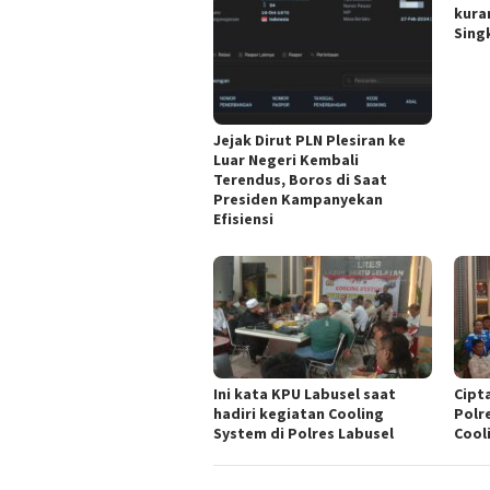
kura
Singk
Jejak Dirut PLN Plesiran ke
Luar Negeri Kembali
Terendus, Boros di Saat
Presiden Kampanyekan
Efisiensi
Ini kata KPU Labusel saat
Cipt
hadiri kegiatan Cooling
Polr
System di Polres Labusel
Cool