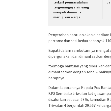
terkait permasalahan
pa
tergenangnya air yang
menjadi danau dan
merugikan warga
Penyerahan bantuan akan diberikan ke
pertama dan sesi kedua sebanyak 110
Bupati dalam sambutannya mengataka
dipergunakan dan dimanfaatkan deng
“Semoga bantuan yang diberikan dar
dimanfaatkan dengan sebaik-baiknya
harapnya.
Dalam laporan nya Kepala Pos Rant
BPS Sembako triwulan ketiga sampai
disalurkan sebesar 98%, kemudian B
Triwulan 4 berjumlah 29.567 keluarg