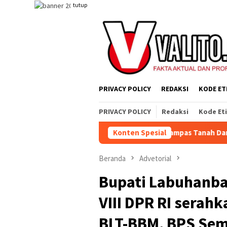
Loncat
tutup
ke
konten
PRIVACY POLICY
REDAKSI
KODE ET
PRIVACY POLICY
Redaksi
Kode Et
ng Jahat, Tetapi Sistem yang Merampas Tanah Dan Alat Produksi
Konten Spesial
Beranda
Advetorial
Bupati Labuhanba
VIII DPR RI serah
BLT-BBM, BPS Se