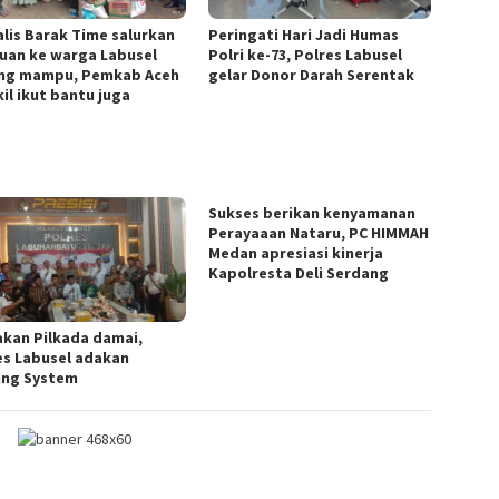
alis Barak Time salurkan
Peringati Hari Jadi Humas
uan ke warga Labusel
Polri ke-73, Polres Labusel
ng mampu, Pemkab Aceh
gelar Donor Darah Serentak
il ikut bantu juga
Sukses berikan kenyamanan
Perayaaan Nataru, PC HIMMAH
Medan apresiasi kinerja
Kapolresta Deli Serdang
akan Pilkada damai,
es Labusel adakan
ing System