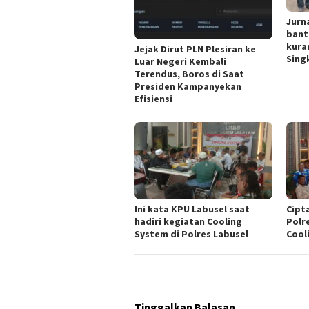
Jurn
bant
kura
Jejak Dirut PLN Plesiran ke
Singk
Luar Negeri Kembali
Terendus, Boros di Saat
Presiden Kampanyekan
Efisiensi
Ini kata KPU Labusel saat
Cipt
hadiri kegiatan Cooling
Polr
System di Polres Labusel
Cool
Tinggalkan Balasan