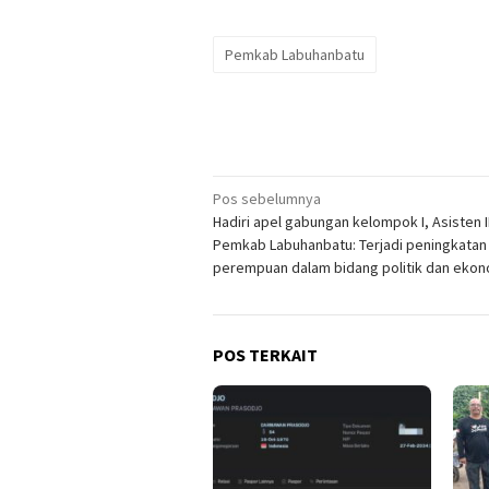
Pemkab Labuhanbatu
Navigasi
Pos sebelumnya
Hadiri apel gabungan kelompok I, Asisten II
pos
Pemkab Labuhanbatu: Terjadi peningkatan
perempuan dalam bidang politik dan ekon
POS TERKAIT