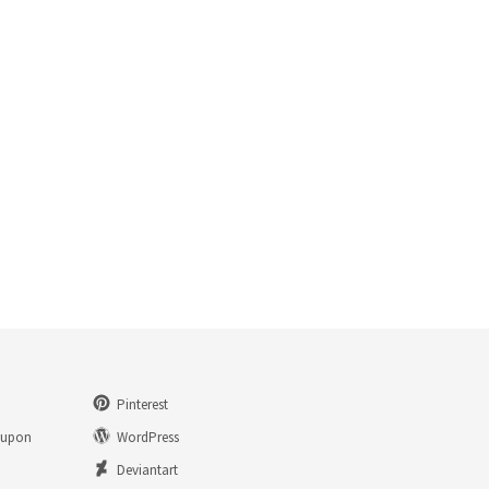
Pinterest
eupon
WordPress
n
Deviantart