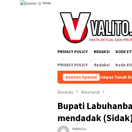
Loncat
tutup
ke
konten
PRIVACY POLICY
REDAKSI
KODE ET
PRIVACY POLICY
Redaksi
Kode Et
ng Jahat, Tetapi Sistem yang Merampas Tanah Dan Alat Produksi
Konten Spesial
Beranda
Advetorial
Bupati Labuhanba
mendadak (Sidak)
Valito.co