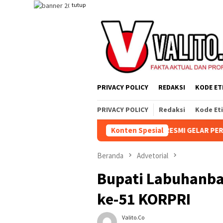
Loncat
tutup
ke
konten
PRIVACY POLICY
REDAKSI
KODE ET
PRIVACY POLICY
Redaksi
Kode Et
KEBUN AEK NABARA SELATAN RESMI GELAR PERTANDINGAN OLAHRA
Konten Spesial
Beranda
Advetorial
Bupati Labuhanba
ke-51 KORPRI
Valito.co