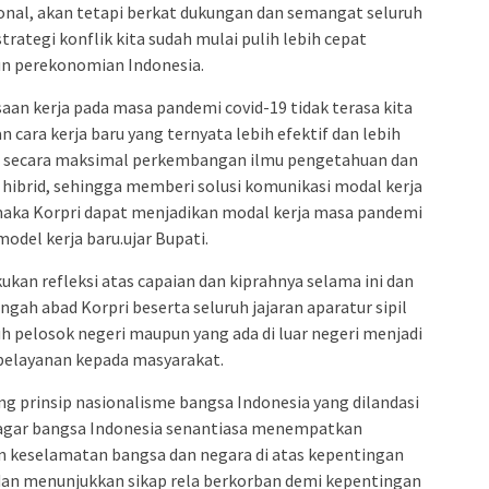
nal, akan tetapi berkat dukungan dan semangat seluruh
rategi konflik kita sudah mulai pulih lebih cepat
n perekonomian Indonesia.
aan kerja pada masa pandemi covid-19 tidak terasa kita
cara kerja baru yang ternyata lebih efektif dan lebih
n secara maksimal perkembangan ilmu pengetahuan dan
u hibrid, sehingga memberi solusi komunikasi modal kerja
i maka Korpri dapat menjadikan modal kerja masa pandemi
odel kerja baru.ujar Bupati.
ukan refleksi atas capaian dan kiprahnya selama ini dan
ngah abad Korpri beserta seluruh jajaran aparatur sipil
ruh pelosok negeri maupun yang ada di luar negeri menjadi
elayanan kepada masyarakat.
ang prinsip nasionalisme bangsa Indonesia yang dilandasi
an agar bangsa Indonesia senantiasa menempatkan
n keselamatan bangsa dan negara di atas kepentingan
dan menunjukkan sikap rela berkorban demi kepentingan