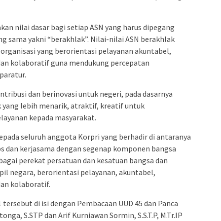
akan nilai dasar bagi setiap ASN yang harus dipegang
ng sama yakni “berakhlak”. Nilai-nilai ASN berakhlak
 organisasi yang berorientasi pelayanan akuntabel,
 dan kolaboratif guna mendukung percepatan
paratur.
tribusi dan berinovasi untuk negeri, pada dasarnya
ang lebih menarik, atraktif, kreatif untuk
ayanan kepada masyarakat.
kepada seluruh anggota Korpri yang berhadir di antaranya
korps dan kerjasama dengan segenap komponen bangsa
agai perekat persatuan dan kesatuan bangsa dan
pil negara, berorientasi pelayanan, akuntabel,
an kolaboratif.
 tersebut di isi dengan Pembacaan UUD 45 dan Panca
onga, S.STP dan Arif Kurniawan Sormin, S.S.T.P, M.Tr.IP