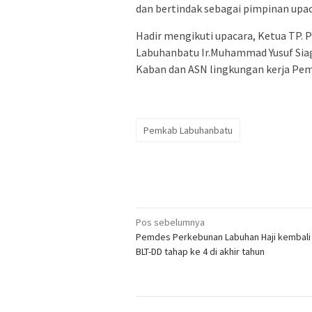
dan bertindak sebagai pimpinan upac
Hadir mengikuti upacara, Ketua TP. 
Labuhanbatu Ir.Muhammad Yusuf Siagi
Kaban dan ASN lingkungan kerja Pe
Pemkab Labuhanbatu
Navigasi
Pos sebelumnya
Pemdes Perkebunan Labuhan Haji kembali 
pos
BLT-DD tahap ke 4 di akhir tahun