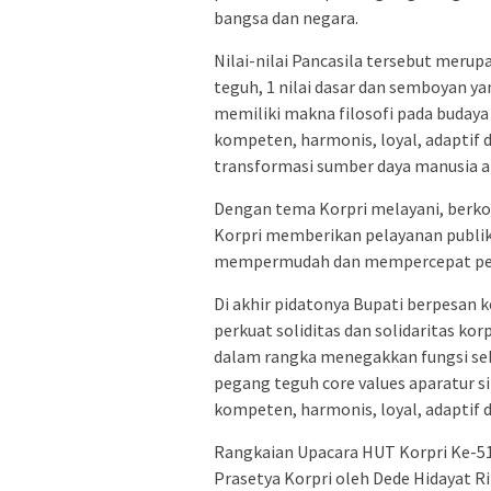
bangsa dan negara.
Nilai-nilai Pancasila tersebut merup
teguh, 1 nilai dasar dan semboyan ya
memiliki makna filosofi pada budaya
kompeten, harmonis, loyal, adaptif
transformasi sumber daya manusia a
Dengan tema Korpri melayani, berkon
Korpri memberikan pelayanan publik y
mempermudah dan mempercepat pel
Di akhir pidatonya Bupati berpesan 
perkuat soliditas dan solidaritas 
dalam rangka menegakkan fungsi seb
pegang teguh core values aparatur si
kompeten, harmonis, loyal, adaptif d
Rangkaian Upacara HUT Korpri Ke-51
Prasetya Korpri oleh Dede Hidayat Rit