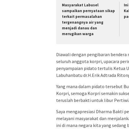
Masyarakat Labusel
In
sampaikan pernyataan sikap
Ka
terkait permasalahan
pa
tergenangnya air yang
menjadi danau dan
merugikan warga
Diawali dengan pengibaran bendera 
seluruh anggota korpri, upacara per
penyampaian pidato tertulis Ketua U
Labuhanbatu dr.H.Erik Adtrada Riton
Yang mana dalam pidato tersebut Bu
Korpri, semoga Korpri semakin sukse
teruslah berbakti untuk libur Pertiwi
Saya mengapresiasi Dharma Bakti pe
melayani masyarakat dan menjalanka
ini di mana negara kita yang sedang