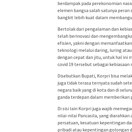
berdampak pada perekonomian nasio
elemen bangsa salah satunya peran st
bangkit lebih kuat dalam membangu
Bertolak dari pengalaman dan kebias
telah berinovasi dan mengembangkan 
efisien, yakni dengan memanfaatka
teknologi melalui daring, luring ata
dengan cepat dan jitu, untuk hal in
covid 19 tersebut sebagai kebiasaan m
Disebutkan Bupati, Korpri bisa melak
juga tidak terasa ternyata sudah sete
negara baik yang di kota dan di selu
ganda terdepan dalam memberikan p
Di sisi lain Korpri juga wajib memeg
nilai-nilai Pancasila, yang diarahk
persatuan, kesatuan kepentingan da
pribadi atau kepentingan golongan 