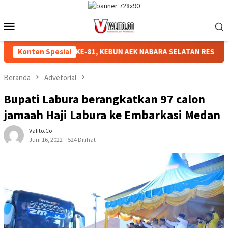
Loncat
ke
Menu
konten
Mobile
AHKAN HUT RI KE-81, KEBUN AEK NABARA SELATAN RESMI GELAR
Konten Spesial
Beranda
Advetorial
Bupati Labura berangkatkan 97 calon
jamaah Haji Labura ke Embarkasi Medan
Valito.co
Juni 16, 2022
524 Dilihat