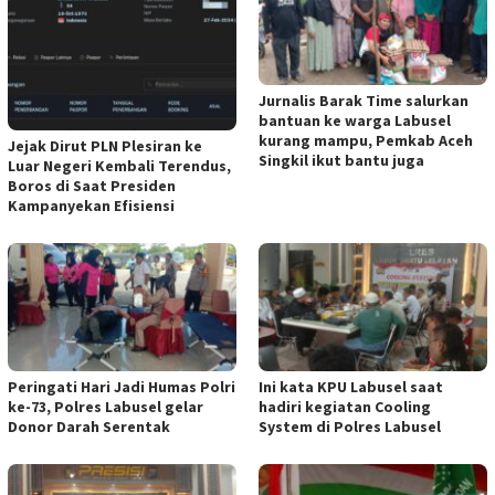
Jurnalis Barak Time salurkan
bantuan ke warga Labusel
kurang mampu, Pemkab Aceh
Jejak Dirut PLN Plesiran ke
Singkil ikut bantu juga
Luar Negeri Kembali Terendus,
Boros di Saat Presiden
Kampanyekan Efisiensi
Peringati Hari Jadi Humas Polri
Ini kata KPU Labusel saat
ke-73, Polres Labusel gelar
hadiri kegiatan Cooling
Donor Darah Serentak
System di Polres Labusel