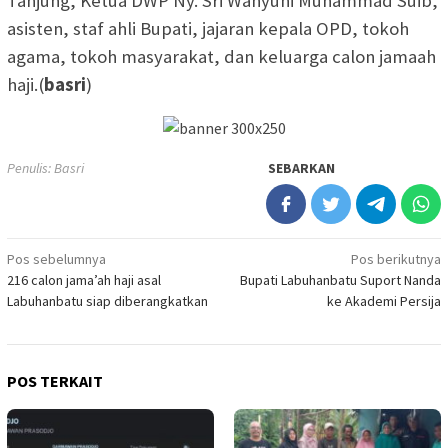
Tanjung, Ketua DWP Ny. Sri Wahyuni Muhammad Suib,
asisten, staf ahli Bupati, jajaran kepala OPD, tokoh
agama, tokoh masyarakat, dan keluarga calon jamaah
haji.(
basri
)
Penulis: Basri
SEBARKAN
Navigasi
Pos sebelumnya
Pos berikutnya
216 calon jama’ah haji asal
Bupati Labuhanbatu Suport Nanda
pos
Labuhanbatu siap diberangkatkan
ke Akademi Persija
POS TERKAIT