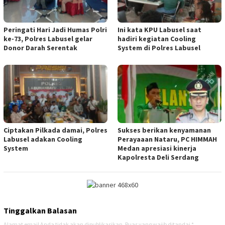
Peringati Hari Jadi Humas Polri
Ini kata KPU Labusel saat
ke-73, Polres Labusel gelar
hadiri kegiatan Cooling
Donor Darah Serentak
System di Polres Labusel
Ciptakan Pilkada damai, Polres
Sukses berikan kenyamanan
Labusel adakan Cooling
Perayaaan Nataru, PC HIMMAH
System
Medan apresiasi kinerja
Kapolresta Deli Serdang
Tinggalkan Balasan
Alamat email Anda tidak akan dipublikasikan.
Ruas yang wajib ditandai
*