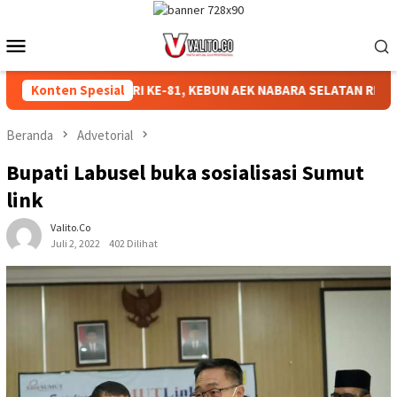
Loncat
ke
Menu
konten
Mobile
ERIAHKAN HUT RI KE-81, KEBUN AEK NABARA SELATAN RESMI GE
Konten Spesial
Beranda
Advetorial
Bupati Labusel buka sosialisasi Sumut
link
Valito.co
Juli 2, 2022
402 Dilihat