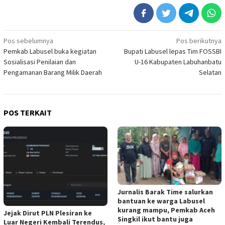
Navigasi
Pos sebelumnya
Pos berikutnya
Pemkab Labusel buka kegiatan
Bupati Labusel lepas Tim FOSSBI
pos
Sosialisasi Penilaian dan
U-16 Kabupaten Labuhanbatu
Pengamanan Barang Milik Daerah
Selatan
POS TERKAIT
Jurnalis Barak Time salurkan
bantuan ke warga Labusel
kurang mampu, Pemkab Aceh
Jejak Dirut PLN Plesiran ke
Singkil ikut bantu juga
Luar Negeri Kembali Terendus,