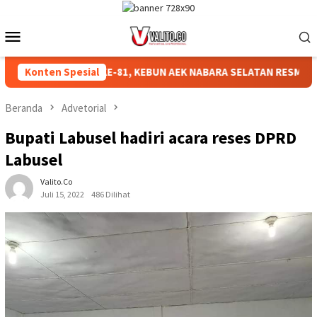
Loncat
ke
Menu
konten
Mobile
AHKAN HUT RI KE-81, KEBUN AEK NABARA SELATAN RESMI GELAR 
Konten Spesial
Beranda
Advetorial
Bupati Labusel hadiri acara reses DPRD
Labusel
Valito.co
Juli 15, 2022
486 Dilihat