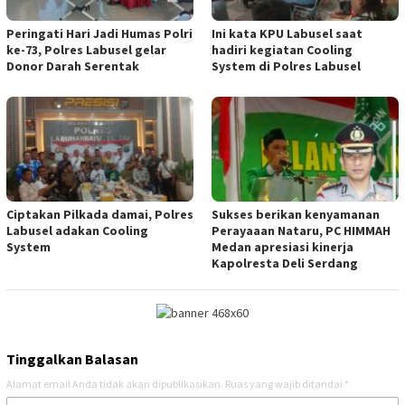
Peringati Hari Jadi Humas Polri
Ini kata KPU Labusel saat
ke-73, Polres Labusel gelar
hadiri kegiatan Cooling
Donor Darah Serentak
System di Polres Labusel
Ciptakan Pilkada damai, Polres
Sukses berikan kenyamanan
Labusel adakan Cooling
Perayaaan Nataru, PC HIMMAH
System
Medan apresiasi kinerja
Kapolresta Deli Serdang
Tinggalkan Balasan
Alamat email Anda tidak akan dipublikasikan.
Ruas yang wajib ditandai
*