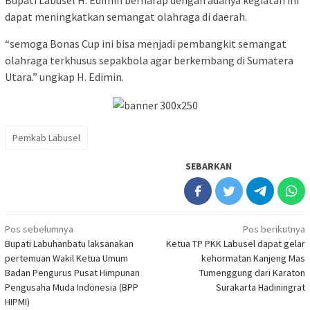
Bupati Labusel H. Edimin berharap dengan adanya kegiatan ini
dapat meningkatkan semangat olahraga di daerah.
“semoga Bonas Cup ini bisa menjadi pembangkit semangat
olahraga terkhusus sepakbola agar berkembang di Sumatera
Utara.” ungkap H. Edimin.
Pemkab Labusel
SEBARKAN
Navigasi
Pos sebelumnya
Pos berikutnya
Bupati Labuhanbatu laksanakan
Ketua TP PKK Labusel dapat gelar
pos
pertemuan Wakil Ketua Umum
kehormatan Kanjeng Mas
Badan Pengurus Pusat Himpunan
Tumenggung dari Karaton
Pengusaha Muda Indonesia (BPP
Surakarta Hadiningrat
HIPMI)