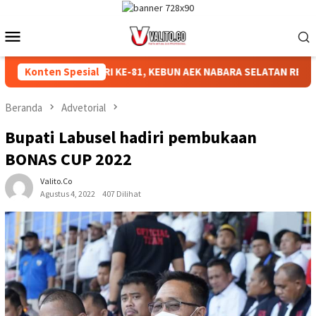
Loncat
ke
Menu
konten
Mobile
RIAHKAN HUT RI KE-81, KEBUN AEK NABARA SELATAN RESMI GEL
Konten Spesial
Beranda
Advetorial
Bupati Labusel hadiri pembukaan
BONAS CUP 2022
Valito.co
Agustus 4, 2022
407 Dilihat