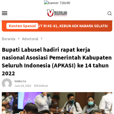
Loncat
ke
Menu
konten
Mobile
MERIAHKAN HUT RI KE-81, KEBUN AEK NABARA SELATAN RESMI
Konten Spesial
Beranda
Advetorial
Bupati Labusel hadiri rapat kerja
nasional Asosiasi Pemerintah Kabupaten
Seluruh Indonesia (APKASI) ke 14 tahun
2022
Valito.co
Juni 20, 2022
555 Dilihat