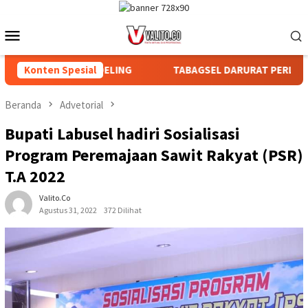
Loncat
ke
Menu
konten
Mobile
AN DAN AFDELING
Konten Spesial
TABAGSEL DARURAT PERLINDUNGAN TAN
Beranda
Advetorial
Bupati Labusel hadiri Sosialisasi
Program Peremajaan Sawit Rakyat (PSR)
T.A 2022
Valito.co
Agustus 31, 2022
372 Dilihat