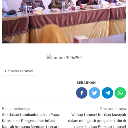
Pemkab Labusel
SEBARKAN
Navigasi
Pos sebelumnya
Pos berikutnya
Sekdakab Labuhanbatu ikuti Rapat
Wabup Labusel berikan tausiyah
pos
Koordinasi Pengendalian Inflasi
dalam mengikuti pengajian rutin di
Daerah bersama Mendagri secara
ruang lingkup Pemkab Labusel