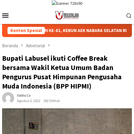
Loncat
ke
Menu
konten
Mobile
ERIAHKAN HUT RI KE-81, KEBUN AEK NABARA SELATAN RESMI GE
Konten Spesial
Beranda
Advetorial
Bupati Labusel ikuti Coffee Break
bersama Wakil Ketua Umum Badan
Pengurus Pusat Himpunan Pengusaha
Muda Indonesia (BPP HIPMI)
Valito.co
Agustus 3, 2022
382 Dilihat