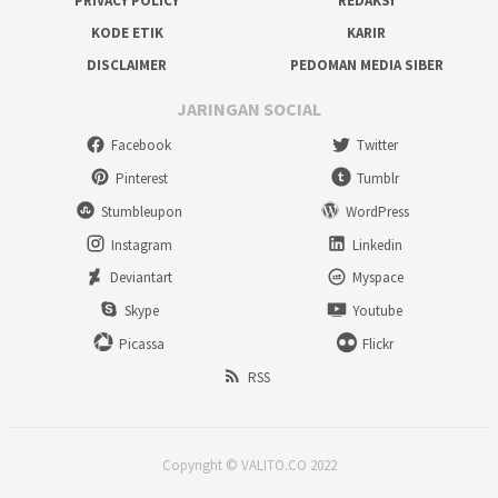
PRIVACY POLICY
REDAKSI
KODE ETIK
KARIR
DISCLAIMER
PEDOMAN MEDIA SIBER
JARINGAN SOCIAL
Facebook
Twitter
Pinterest
Tumblr
Stumbleupon
WordPress
Instagram
Linkedin
Deviantart
Myspace
Skype
Youtube
Picassa
Flickr
RSS
Copyright © VALITO.CO 2022