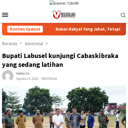
Loncat
ke
Menu
konten
Mobile
AMANAN ‎
Konten Spesial
Bukan Rakyat Yang Jahat, Tetapi Sistem yang 
Beranda
Advetorial
Bupati Labusel kunjungi Cabaskibraka
yang sedang latihan
Valito.co
Agustus 5, 2022
464 Dilihat