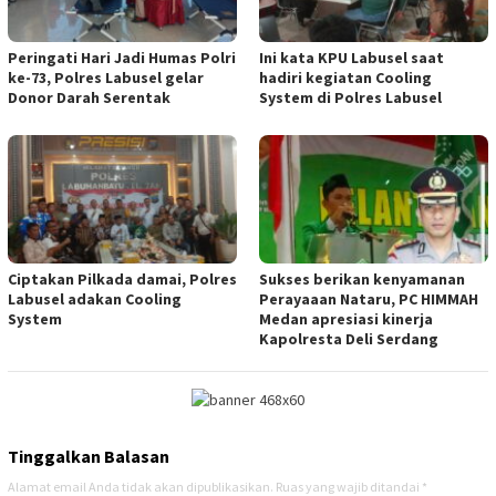
Peringati Hari Jadi Humas Polri
Ini kata KPU Labusel saat
ke-73, Polres Labusel gelar
hadiri kegiatan Cooling
Donor Darah Serentak
System di Polres Labusel
Ciptakan Pilkada damai, Polres
Sukses berikan kenyamanan
Labusel adakan Cooling
Perayaaan Nataru, PC HIMMAH
System
Medan apresiasi kinerja
Kapolresta Deli Serdang
Tinggalkan Balasan
Alamat email Anda tidak akan dipublikasikan.
Ruas yang wajib ditandai
*