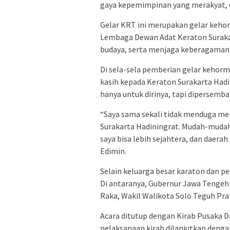
gaya kepemimpinan yang merakyat, 
Gelar KRT ini merupakan gelar keho
Lembaga Dewan Adat Keraton Suraka
budaya, serta menjaga keberagaman 
Di sela-sela pemberian gelar kehor
kasih kepada Keraton Surakarta Hadi
hanya untuk dirinya, tapi dipersemb
“Saya sama sekali tidak menduga me
Surakarta Hadiningrat. Mudah-muda
saya bisa lebih sejahtera, dan daera
Edimin.
Selain keluarga besar karaton dan p
Di antaranya, Gubernur Jawa Tengeh
Raka, Wakil Walikota Solo Teguh Pra
Acara ditutup dengan Kirab Pusaka 
pelaksanaan kirab dilanjutkan denga