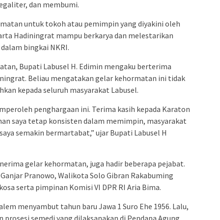
egaliter, dan membumi.
rmatan untuk tokoh atau pemimpin yang diyakini oleh
rta Hadiningrat mampu berkarya dan melestarikan
dalam bingkai NKRI.
matan, Bupati Labusel H. Edimin mengaku berterima
ningrat. Beliau mengatakan gelar kehormatan ini tidak
ahkan kepada seluruh masyarakat Labusel.
mperoleh penghargaan ini. Terima kasih kepada Karaton
han saya tetap konsisten dalam memimpin, masyarakat
h saya semakin bermartabat,” ujar Bupati Labusel H
enerima gelar kehormatan, juga hadir beberapa pejabat.
 Ganjar Pranowo, Walikota Solo Gibran Rakabuming
kosa serta pimpinan Komisi VI DPR RI Aria Bima.
Dalem menyambut tahun baru Jawa 1 Suro Ehe 1956. Lalu,
n prosesi semedi yang dilaksanakan di Pendapa Agung