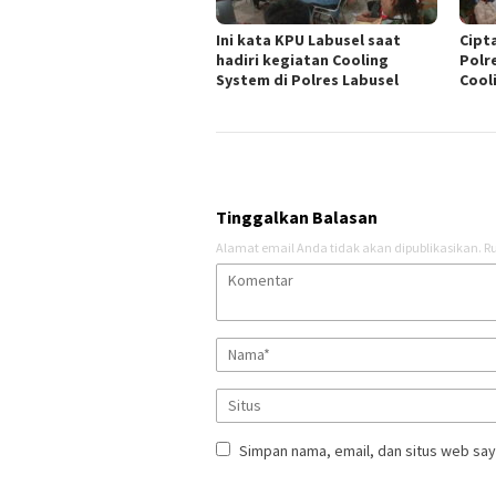
Ini kata KPU Labusel saat
Cipt
hadiri kegiatan Cooling
Polr
System di Polres Labusel
Cool
Tinggalkan Balasan
Alamat email Anda tidak akan dipublikasikan.
Ru
Simpan nama, email, dan situs web say