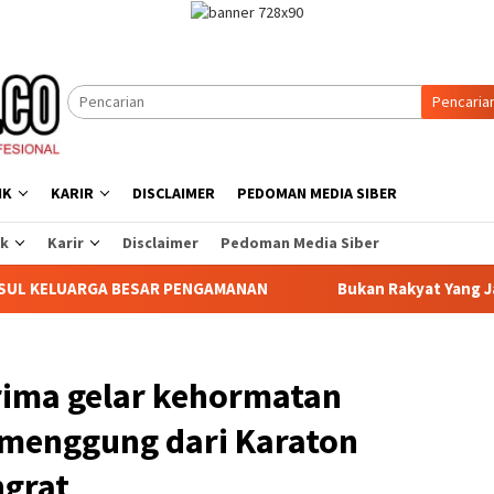
Pencaria
IK
KARIR
DISCLAIMER
PEDOMAN MEDIA SIBER
ik
Karir
Disclaimer
Pedoman Media Siber
R PENGAMANAN ‎
Bukan Rakyat Yang Jahat, Tetapi Sistem
rima gelar kehormatan
menggung dari Karaton
ngrat