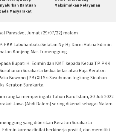
nyalurkan Bantuan
Maksimalkan Pelayanan
pada Masyarakat
sal Parasdyo, Jumat (29/07/22) malam.
P. PKK Labuhanbatu Selatan Ny. Hj. Darni Hatna Edimin
rmatan Kanjeng Mas Tumenggung.
pada Bupati H. Edimin dan KMT kepada Ketua TP. PKK
h Susuhunan Surakarta kedua belas atau Raja Keraton
Paku Buwono (PB) XII Sri Susuhunan Ingkang Sinuhun
eks Keraton Surakarta.
am rangka memperingati Tahun Baru Islam, 30 Juli 2022
arakat Jawa (Abdi Dalem) sering dikenal sebagai Malam
menggung yang diberikan Keraton Surakarta
Edimin karena dinilai berkinerja positif, dan memiliki