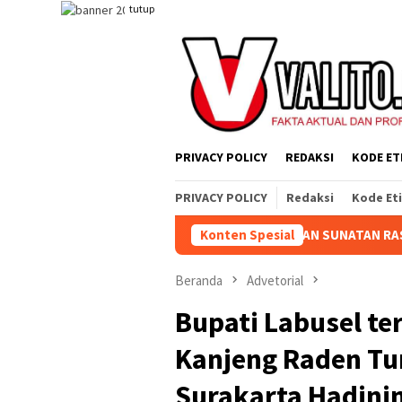
Loncat
tutup
ke
konten
PRIVACY POLICY
REDAKSI
KODE ET
PRIVACY POLICY
Redaksi
Kode Et
LATURAHMI DI ACARA SELAMATAN SUNATAN RASUL KELUARGA BESA
Konten Spesial
Beranda
Advetorial
Bupati Labusel te
Kanjeng Raden Tu
Surakarta Hadini