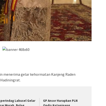
min menerima gelar kehormatan Kanjeng Raden
Hadiningrat.
sperindag Labusel Gelar
GP Ansor Harapkan PLN
sar Murah, Bulog
Opdis Kotapinang