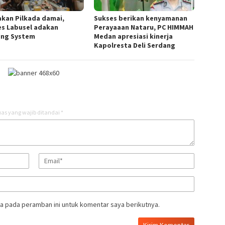
akan Pilkada damai,
Sukses berikan kenyamanan
es Labusel adakan
Perayaaan Nataru, PC HIMMAH
ing System
Medan apresiasi kinerja
Kapolresta Deli Serdang
as yang wajib ditandai
*
a pada peramban ini untuk komentar saya berikutnya.