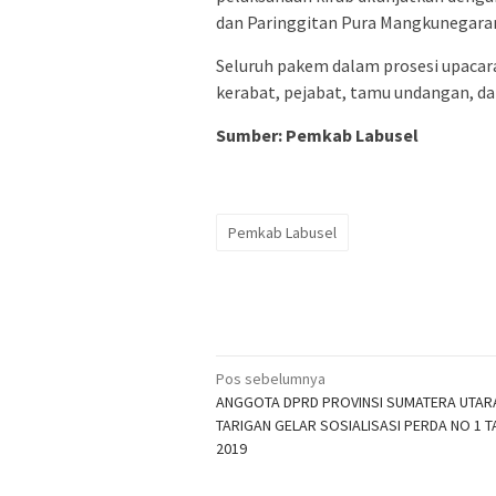
dan Paringgitan Pura Mangkunegaran 
Seluruh pakem dalam prosesi upacar
kerabat, pejabat, tamu undangan, 
Sumber: Pemkab Labusel
Pemkab Labusel
Navigasi
Pos sebelumnya
ANGGOTA DPRD PROVINSI SUMATERA UTAR
pos
TARIGAN GELAR SOSIALISASI PERDA NO 1 
2019