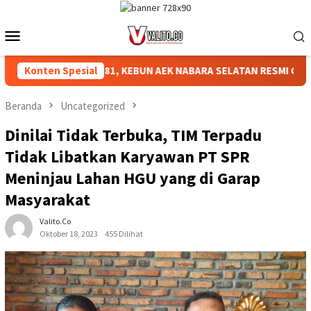
Loncat
ke
Menu
konten
Mobile
N HUT RI KE-81, KEBUN AEK NABARA SELATAN RESMI GELAR PER
Konten Spesial
Beranda
Uncategorized
Dinilai Tidak Terbuka, TIM Terpadu
Tidak Libatkan Karyawan PT SPR
Meninjau Lahan HGU yang di Garap
Masyarakat
Valito.co
Oktober 18, 2023
455 Dilihat