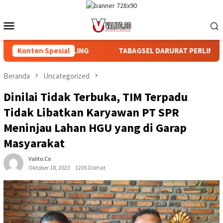
Loncat
ke
Menu
konten
Mobile
AN DAN AFDELING
Konten Spesial
TABAGSEL DARURAT PERLINDUNGAN TAN
Beranda
Uncategorized
Dinilai Tidak Terbuka, TIM Terpadu
Tidak Libatkan Karyawan PT SPR
Meninjau Lahan HGU yang di Garap
Masyarakat
Valito.co
Oktober 18, 2023
1205 Dilihat