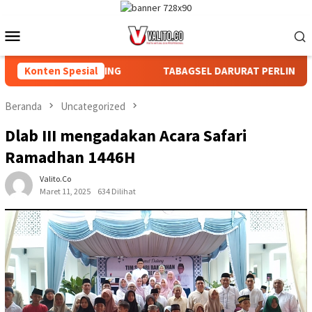
Loncat
ke
Menu
konten
Mobile
N AFDELING
Konten Spesial
TABAGSEL DARURAT PERLINDUNGAN TANAH AD
Beranda
Uncategorized
Dlab III mengadakan Acara Safari
Ramadhan 1446H
Valito.co
Maret 11, 2025
634 Dilihat