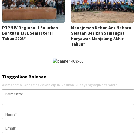
PTPN IV Regional 1 Salurkan
Manajemen Kebun Aek Nabara
Bantuan TJSL Semester II
Selatan Berikan Semangat
Tahun 2025*
Karyawan Menjelang Akhir
Tahun*
Tinggalkan Balasan
Alamat email Anda tidak akan dipublikasikan.
Ruas yang wajib ditandai
*