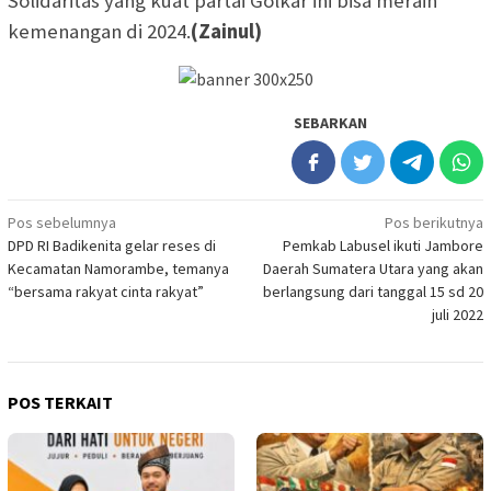
Solidaritas yang kuat partai Golkar ini bisa meraih
kemenangan di 2024.
(Zainul)
SEBARKAN
Navigasi
Pos sebelumnya
Pos berikutnya
DPD RI Badikenita gelar reses di
Pemkab Labusel ikuti Jambore
pos
Kecamatan Namorambe, temanya
Daerah Sumatera Utara yang akan
“bersama rakyat cinta rakyat”
berlangsung dari tanggal 15 sd 20
juli 2022
POS TERKAIT