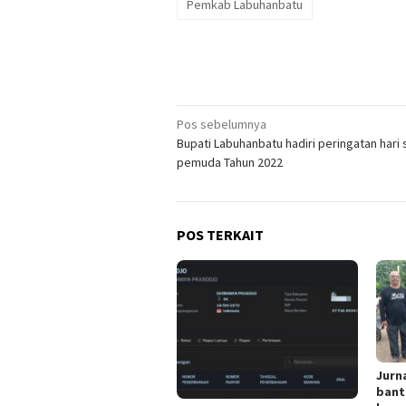
Pemkab Labuhanbatu
Navigasi
Pos sebelumnya
Bupati Labuhanbatu hadiri peringatan hari
pos
pemuda Tahun 2022
POS TERKAIT
Jurn
bant