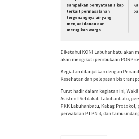
sampaikan pernyataan sikap
Ka
terkait permasalahan
pa
tergenangnya air yang
menjadi danau dan
merugikan warga
Diketahui KONI Labuhanbatu akan me
akan mengikuti pembukaan PORProv
Kegiatan dilanjutkan dengan Penan
Kesehatan dan pelepasan bis transpor
Turut hadir dalam kegiatan ini, Wakil
Asisten I Setdakab Labuhanbatu, pe
PKK Labuhanbatu, Kabag Protokol, p
perwakilan PTPN 3, dan tamu undang