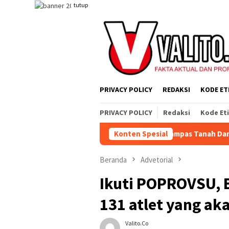
Loncat
tutup
ke
konten
PRIVACY POLICY
REDAKSI
KODE ET
PRIVACY POLICY
Redaksi
Kode Et
g Jahat, Tetapi Sistem yang Merampas Tanah Dan Alat Produksi
Konten Spesial
Beranda
Advetorial
Ikuti POPROVSU, 
131 atlet yang ak
Valito.co