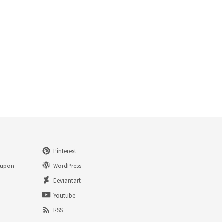
Pinterest
eupon
WordPress
n
Deviantart
Youtube
RSS