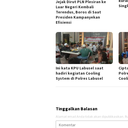
kura
Jejak Dirut PLN Plesiran ke
Singk
Luar Negeri Kembali
Terendus, Boros di Saat
Presiden Kampanyekan
Efisiensi
Ini kata KPU Labusel saat
Cipt
hadiri kegiatan Cooling
Polr
System di Polres Labusel
Cool
Tinggalkan Balasan
Alamat email Anda tidak akan dipublikasikan.
Ru