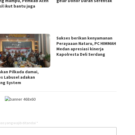
ng mampu, Pemkab Aceh
gelar Donor Darah Serentak
il ikut bantu juga
Sukses berikan kenyamanan
Perayaaan Nataru, PC HIMMAH
Medan apresiasi kinerja
Kapolresta Deli Serdang
akan Pilkada damai,
es Labusel adakan
ing System
as yang wajib ditandai
*