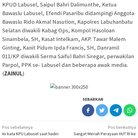
KPUD Labusel, Saipul Bahri Dalimunthe, Ketua
Bawaslu Labusel, Efendi Pasaribu didampingi Anggota
Bawaslu Rido Akmal Nasution, Kapolres Labuhanbatu
Selatan diwakili Kabag Ops, Kompol Hasoloan
Sinambela, SH, Kasat Intelkam, AKP. Tawar Malem
Ginting, Kanit Pidum Ipda Francis, SH, Danramil
011/KP diwakili Serma Saiful Bahri Siregar, perwakilan
Parpol, PPK se- Labusel dan beberapa awak media.
(
ZAINUL
)
SEBARKAN
Navigasi
Pos sebelumnya
Pos berikutnya
Ini kata KPU Labusel saat hadiri
Sangat Meriah Perayaan HUT RI ke
pos