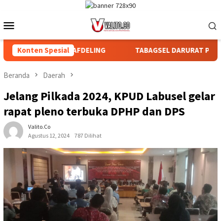
Loncat
ke
Menu
konten
Mobile
 BAGIAN DAN AFDELING
Konten Spesial
TABAGSEL DARURAT PERLINDUNGA
Beranda
Daerah
Jelang Pilkada 2024, KPUD Labusel gelar
rapat pleno terbuka DPHP dan DPS
Valito.co
Agustus 12, 2024
787 Dilihat