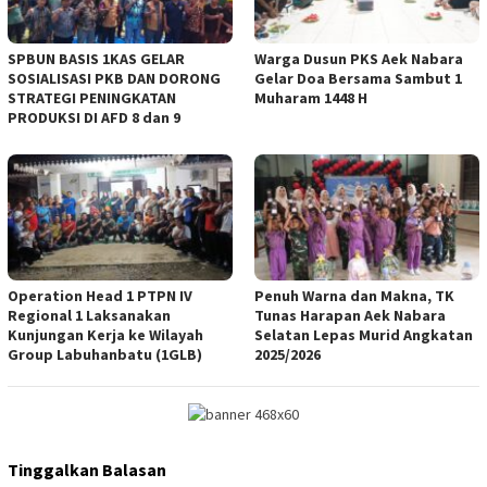
‎SPBUN BASIS 1KAS GELAR
‎Warga Dusun PKS Aek Nabara
SOSIALISASI PKB DAN DORONG
Gelar Doa Bersama Sambut 1
STRATEGI PENINGKATAN
Muharam 1448 H
PRODUKSI DI AFD 8 dan 9
Operation Head 1 PTPN IV
Penuh Warna dan Makna, TK
Regional 1 Laksanakan
Tunas Harapan Aek Nabara
Kunjungan Kerja ke Wilayah
Selatan Lepas Murid Angkatan
Group Labuhanbatu (1GLB)
2025/2026
Tinggalkan Balasan