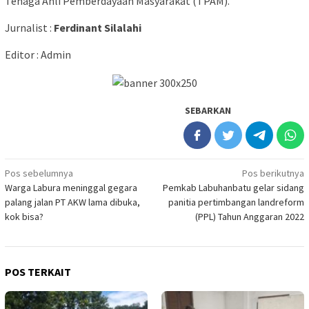
Tenaga Ahli Pemberdayaan Masyarakat (TPAM).
Jurnalist :
Ferdinant Silalahi
Editor : Admin
SEBARKAN
Navigasi
Pos sebelumnya
Pos berikutnya
Warga Labura meninggal gegara
Pemkab Labuhanbatu gelar sidang
pos
palang jalan PT AKW lama dibuka,
panitia pertimbangan landreform
kok bisa?
(PPL) Tahun Anggaran 2022
POS TERKAIT