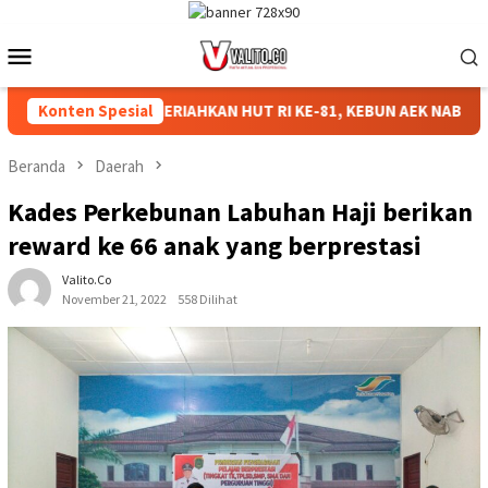
Loncat
ke
Menu
konten
Mobile
duksi
Konten Spesial
MERIAHKAN HUT RI KE-81, KEBUN AEK NABARA SEL
Beranda
Daerah
Kades Perkebunan Labuhan Haji berikan
reward ke 66 anak yang berprestasi
Valito.co
November 21, 2022
558 Dilihat