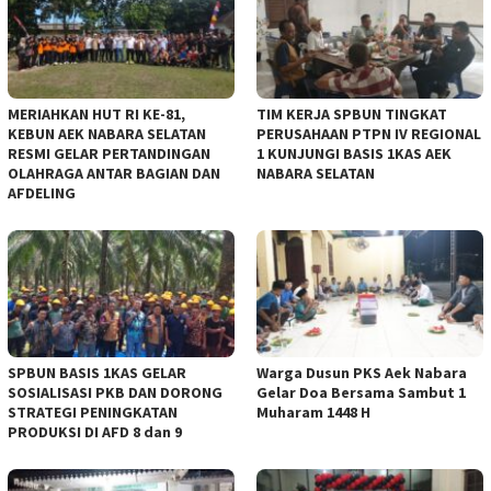
MERIAHKAN HUT RI KE-81,
TIM KERJA SPBUN TINGKAT
KEBUN AEK NABARA SELATAN
PERUSAHAAN PTPN IV REGIONAL
RESMI GELAR PERTANDINGAN
1 KUNJUNGI BASIS 1KAS AEK
OLAHRAGA ANTAR BAGIAN DAN
NABARA SELATAN
AFDELING
‎SPBUN BASIS 1KAS GELAR
‎Warga Dusun PKS Aek Nabara
SOSIALISASI PKB DAN DORONG
Gelar Doa Bersama Sambut 1
STRATEGI PENINGKATAN
Muharam 1448 H
PRODUKSI DI AFD 8 dan 9