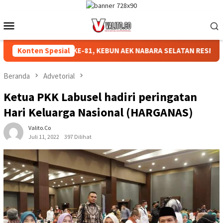
Loncat
ke
Menu
konten
Mobile
AHKAN HUT RI KE-81, KEBUN AEK NABARA SELATAN RESMI GELAR
Konten Spesial
Beranda
Advetorial
Ketua PKK Labusel hadiri peringatan
Hari Keluarga Nasional (HARGANAS)
Valito.co
Juli 11, 2022
397 Dilihat