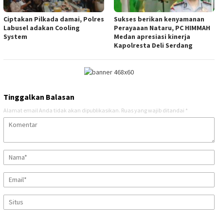
Ciptakan Pilkada damai, Polres
Sukses berikan kenyamanan
Labusel adakan Cooling
Perayaaan Nataru, PC HIMMAH
System
Medan apresiasi kinerja
Kapolresta Deli Serdang
Tinggalkan Balasan
Alamat email Anda tidak akan dipublikasikan.
Ruas yang wajib ditandai
*