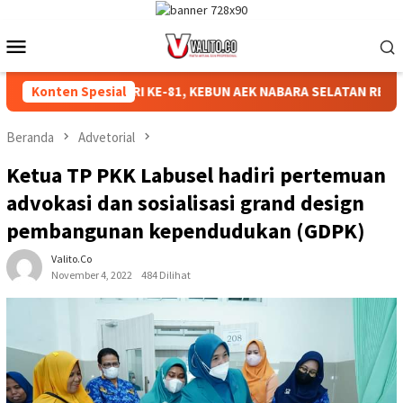
Loncat
ke
Menu
konten
Mobile
ERIAHKAN HUT RI KE-81, KEBUN AEK NABARA SELATAN RESMI GE
Konten Spesial
Beranda
Advetorial
Ketua TP PKK Labusel hadiri pertemuan
advokasi dan sosialisasi grand design
pembangunan kependudukan (GDPK)
Valito.co
November 4, 2022
484 Dilihat