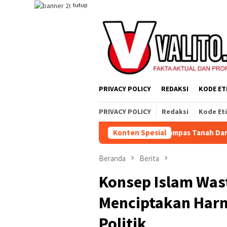
Loncat
tutup
ke
konten
PRIVACY POLICY
REDAKSI
KODE ET
PRIVACY POLICY
Redaksi
Kode Et
ahat, Tetapi Sistem yang Merampas Tanah Dan Alat Produksi
Konten Spesial
Beranda
Berita
Konsep Islam Was
Menciptakan Harm
Politik