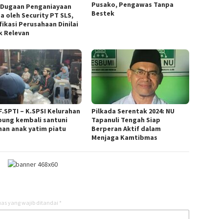
Pusako, Pengawas Tanpa
l Dugaan Penganiayaan
Bestek
a oleh Security PT SLS,
fikasi Perusahaan Dinilai
k Relevan
F.SPTI – K.SPSI Kelurahan
Pilkada Serentak 2024: NU
ung kembali santuni
Tapanuli Tengah Siap
han anak yatim piatu
Berperan Aktif dalam
Menjaga Kamtibmas
as yang wajib ditandai
*