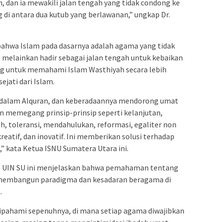
 dan ia mewakili jalan tengah yang tidak condong ke
ng di antara dua kutub yang berlawanan,” ungkap Dr.
 bahwa Islam pada dasarnya adalah agama yang tidak
 melainkan hadir sebagai jalan tengah untuk kebaikan
ing untuk memahami Islam Wasthiyah secara lebih
ejati dari Islam.
 dalam Alquran, dan keberadaannya mendorong umat
n memegang prinsip-prinsip seperti kelanjutan,
, toleransi, mendahulukan, reformasi, egaliter non
reatif, dan inovatif. Ini memberikan solusi terhadap
 kata Ketua ISNU Sumatera Utara ini.
III UIN SU ini menjelaskan bahwa pemahaman tentang
membangun paradigma dan kesadaran beragama di
.
pahami sepenuhnya, di mana setiap agama diwajibkan