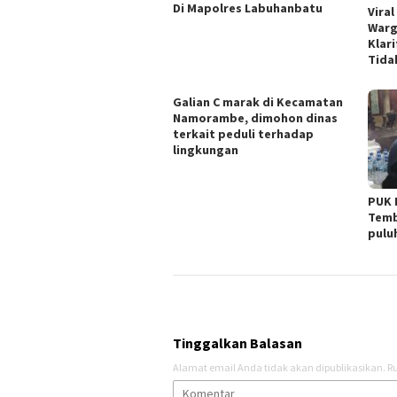
Di Mapolres Labuhanbatu
Vira
Warg
Klari
Tida
Galian C marak di Kecamatan
Namorambe, dimohon dinas
terkait peduli terhadap
lingkungan
PUK 
Temb
pulu
Tinggalkan Balasan
Alamat email Anda tidak akan dipublikasikan.
Ru