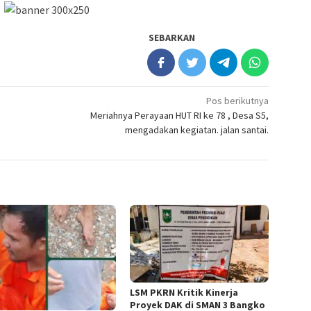
SEBARKAN
Pos berikutnya
Meriahnya Perayaan HUT RI ke 78 , Desa S5,
mengadakan kegiatan. jalan santai.
LSM PKRN Kritik Kinerja
Proyek DAK di SMAN 3 Bangko