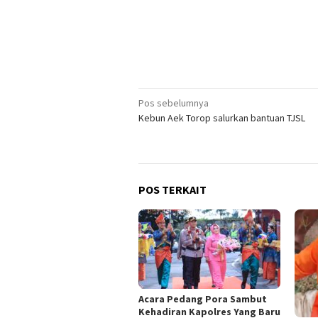
Navigasi
Pos sebelumnya
Kebun Aek Torop salurkan bantuan TJSL
pos
POS TERKAIT
Acara Pedang Pora Sambut
Kehadiran Kapolres Yang Baru