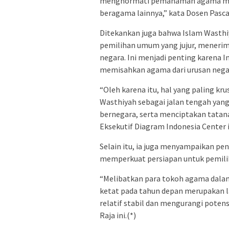
menghormati pemahaman agama mas
beragama lainnya,” kata Dosen Pasca
Ditekankan juga bahwa Islam Wasthi
pemilihan umum yang jujur, menerim
negara. Ini menjadi penting karena I
memisahkan agama dari urusan nega
“Oleh karena itu, hal yang paling 
Wasthiyah sebagai jalan tengah yang
bernegara, serta menciptakan tatanan
Eksekutif Diagram Indonesia Center i
Selain itu, ia juga menyampaikan p
memperkuat persiapan untuk pemil
“Melibatkan para tokoh agama dalam
ketat pada tahun depan merupakan l
relatif stabil dan mengurangi potens
Raja ini.(*)