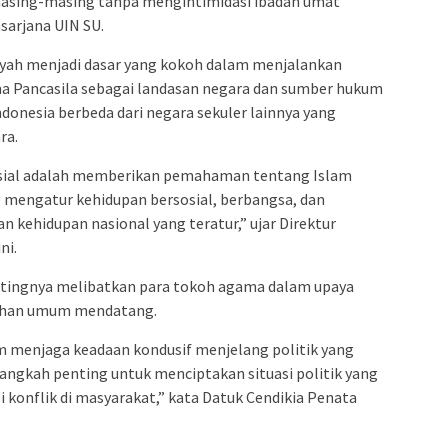
ing-masing tanpa mengintimidasi ibadah umat
sarjana UIN SU.
yah menjadi dasar yang kokoh dalam menjalankan
a Pancasila sebagai landasan negara dan sumber hukum
ndonesia berbeda dari negara sekuler lainnya yang
ra.
krusial adalah memberikan pemahaman tentang Islam
 mengatur kehidupan bersosial, berbangsa, dan
 kehidupan nasional yang teratur,” ujar Direktur
ni.
entingnya melibatkan para tokoh agama dalam upaya
ihan umum mendatang.
 menjaga keadaan kondusif menjelang politik yang
angkah penting untuk menciptakan situasi politik yang
i konflik di masyarakat,” kata Datuk Cendikia Penata