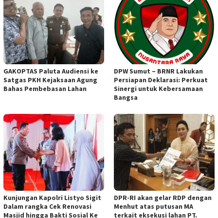
GAKOPTAS Paluta Audiensi ke
DPW Sumut – BRNR Lakukan
Satgas PKH Kejaksaan Agung
Persiapan Deklarasi: Perkuat
Bahas Pembebasan Lahan
Sinergi untuk Kebersamaan
Bangsa
Kunjungan Kapolri Listyo Sigit
DPR-RI akan gelar RDP dengan
Dalam rangka Cek Renovasi
Menhut atas putusan MA
Masjid hingga Bakti Sosial Ke
terkait eksekusi lahan PT.