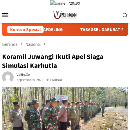
Loncat
ke
Menu
konten
Mobile
R BAGIAN DAN AFDELING
Konten Spesial
TABAGSEL DARURAT PERLINDUN
Beranda
Nasional
Koramil Juwangi Ikuti Apel Siaga
Simulasi Karhutla
Valito.co
September 5, 2024
437 Dilihat