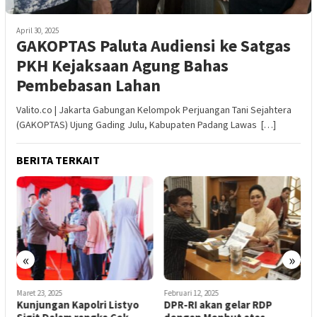
April 30, 2025
GAKOPTAS Paluta Audiensi ke Satgas
PKH Kejaksaan Agung Bahas
Pembebasan Lahan
Valito.co | Jakarta Gabungan Kelompok Perjuangan Tani Sejahtera
(GAKOPTAS) Ujung Gading Julu, Kabupaten Padang Lawas […]
BERITA TERKAIT
«
»
D
P
a
Maret 23, 2025
Februari 12, 2025
n
Kunjungan Kapolri Listyo
DPR-RI akan gelar RDP
i