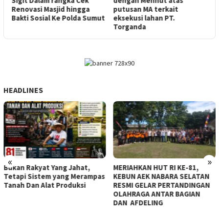
Sigit Dalam rangka Cek
dengan Menhut atas
Renovasi Masjid hingga
putusan MA terkait
Bakti Sosial Ke Polda Sumut
eksekusi lahan PT.
Torganda
HEADLINES
«
»
Bukan Rakyat Yang Jahat,
MERIAHKAN HUT RI KE-81,
Tetapi Sistem yang Merampas
KEBUN AEK NABARA SELATAN
Tanah Dan Alat Produksi
RESMI GELAR PERTANDINGAN
OLAHRAGA ANTAR BAGIAN
DAN AFDELING