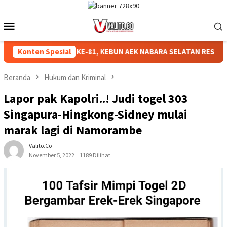
Loncat
ke
Menu
konten
Mobile
AN HUT RI KE-81, KEBUN AEK NABARA SELATAN RESMI GELAR PE
Konten Spesial
Beranda
Hukum dan Kriminal
Lapor pak Kapolri..! Judi togel 303
Singapura-Hingkong-Sidney mulai
marak lagi di Namorambe
Valito.co
November 5, 2022
1189 Dilihat