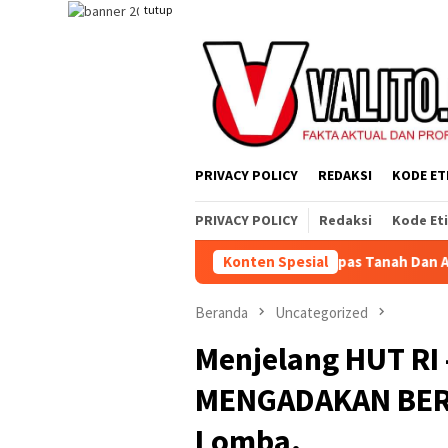
Loncat
tutup
ke
konten
PRIVACY POLICY
REDAKSI
KODE ET
PRIVACY POLICY
Redaksi
Kode Et
tapi Sistem yang Merampas Tanah Dan Alat Produksi
Konten Spesial
MER
Beranda
Uncategorized
Menjelang HUT RI
MENGADAKAN BER
Lomba.