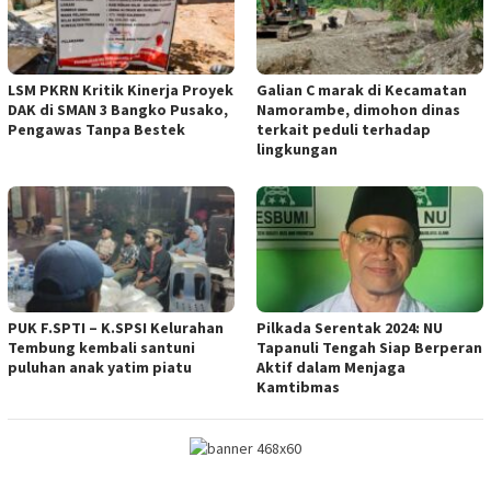
LSM PKRN Kritik Kinerja Proyek
Galian C marak di Kecamatan
DAK di SMAN 3 Bangko Pusako,
Namorambe, dimohon dinas
Pengawas Tanpa Bestek
terkait peduli terhadap
lingkungan
PUK F.SPTI – K.SPSI Kelurahan
Pilkada Serentak 2024: NU
Tembung kembali santuni
Tapanuli Tengah Siap Berperan
puluhan anak yatim piatu
Aktif dalam Menjaga
Kamtibmas