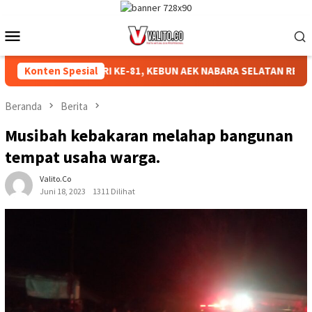
Loncat
ke
Menu
konten
Mobile
RIAHKAN HUT RI KE-81, KEBUN AEK NABARA SELATAN RESMI GEL
Konten Spesial
Beranda
Berita
Musibah kebakaran melahap bangunan
tempat usaha warga.
Valito.co
Juni 18, 2023
1311 Dilihat