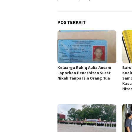
POS TERKAIT
Keluarga Rahiq Aulia Ancam
Baru
Laporkan Penerbitan Surat
Kual
Nikah Tanpa Izin Orang Tua
Samo
Kasu
Hita