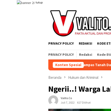
Loncat
tutup
ke
konten
PRIVACY POLICY
REDAKSI
KODE ET
PRIVACY POLICY
Redaksi
Kode Et
ahat, Tetapi Sistem yang Merampas Tanah Dan Alat Produksi
Konten Spesial
Beranda
Hukum dan Kriminal
Ngerii..! Warga L
Valito.co
Juli 7, 2022
617 Dilihat