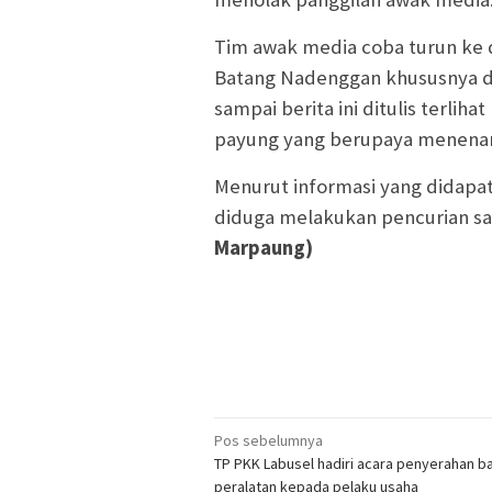
Tim awak media coba turun ke 
Batang Nadenggan khususnya 
sampai berita ini ditulis terlih
payung yang berupaya menenan
Menurut informasi yang didapa
diduga melakukan pencurian saw
Marpaung)
Navigasi
Pos sebelumnya
TP PKK Labusel hadiri acara penyerahan b
pos
peralatan kepada pelaku usaha